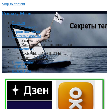
Skip to content
Primary Menu
Главная
Неисправности
Сервисное меню
Полезные советы
Ремонт подсветки
Как уменьшить ток подсветки
Справочники
СХЕМЫ, ДАТАШИТЫ
Шасси LCD TV
Начинающим
ФОРУМ
Литература