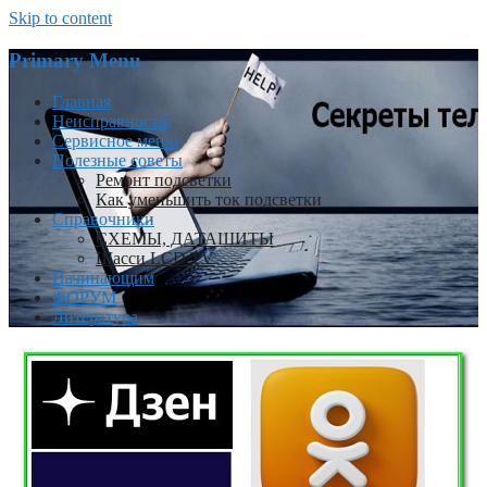
Skip to content
Primary Menu
Главная
Неисправности
Сервисное меню
Полезные советы
Ремонт подсветки
Как уменьшить ток подсветки
Справочники
СХЕМЫ, ДАТАШИТЫ
Шасси LCD TV
Начинающим
ФОРУМ
Литература