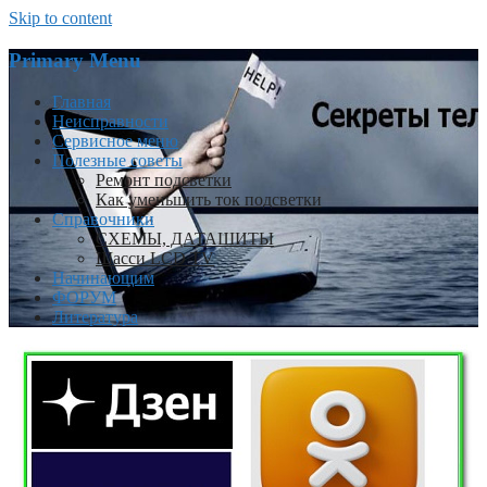
Skip to content
Primary Menu
Главная
Неисправности
Сервисное меню
Полезные советы
Ремонт подсветки
Как уменьшить ток подсветки
Справочники
СХЕМЫ, ДАТАШИТЫ
Шасси LCD TV
Начинающим
ФОРУМ
Литература