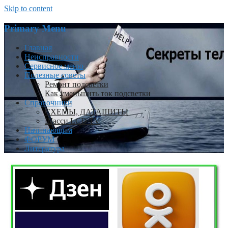
Skip to content
Primary Menu
Главная
Неисправности
Сервисное меню
Полезные советы
Ремонт подсветки
Как уменьшить ток подсветки
Справочники
СХЕМЫ, ДАТАШИТЫ
Шасси LCD TV
Начинающим
ФОРУМ
Литература