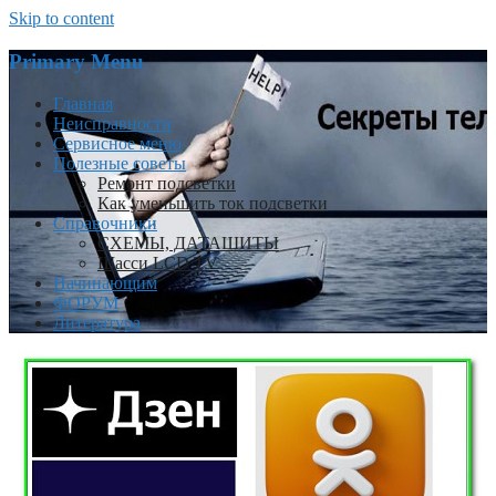
Skip to content
Primary Menu
Главная
Неисправности
Сервисное меню
Полезные советы
Ремонт подсветки
Как уменьшить ток подсветки
Справочники
СХЕМЫ, ДАТАШИТЫ
Шасси LCD TV
Начинающим
ФОРУМ
Литература