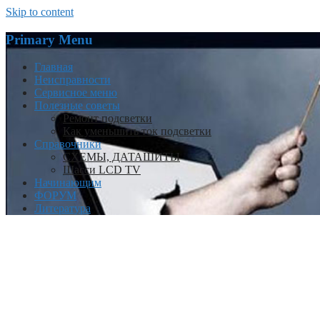
Skip to content
Primary Menu
Главная
Неисправности
Сервисное меню
Полезные советы
Ремонт подсветки
Как уменьшить ток подсветки
Справочники
СХЕМЫ, ДАТАШИТЫ
Шасси LCD TV
Начинающим
ФОРУМ
Литература