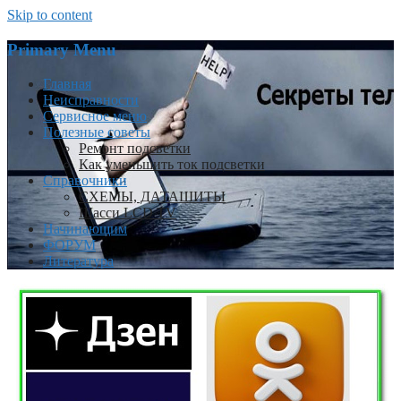
Skip to content
Primary Menu
Главная
Неисправности
Сервисное меню
Полезные советы
Ремонт подсветки
Как уменьшить ток подсветки
Справочники
СХЕМЫ, ДАТАШИТЫ
Шасси LCD TV
Начинающим
ФОРУМ
Литература