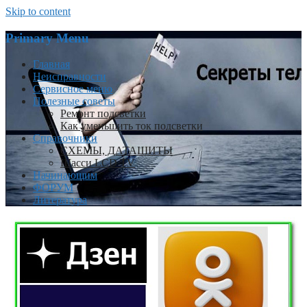
Skip to content
Primary Menu
Главная
Неисправности
Сервисное меню
Полезные советы
Ремонт подсветки
Как уменьшить ток подсветки
Справочники
СХЕМЫ, ДАТАШИТЫ
Шасси LCD TV
Начинающим
ФОРУМ
Литература