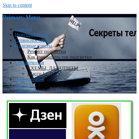
Skip to content
Primary Menu
Главная
Неисправности
Сервисное меню
Полезные советы
Ремонт подсветки
Как уменьшить ток подсветки
Справочники
СХЕМЫ, ДАТАШИТЫ
Шасси LCD TV
Начинающим
ФОРУМ
Литература