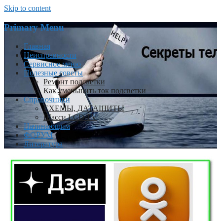
Skip to content
Primary Menu
Главная
Неисправности
Сервисное меню
Полезные советы
Ремонт подсветки
Как уменьшить ток подсветки
Справочники
СХЕМЫ, ДАТАШИТЫ
Шасси LCD TV
Начинающим
ФОРУМ
Литература