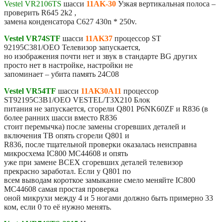
Vestel VR2106TS
шасси
11AK-30
Узкая вертикальная полоса –
проверить R645 2k2 ,
замена конденсатора C627 430n * 250v.
Vestel VR74STF
шасси
11AK37
процессор ST
92195C381/OEO Телевизор запускается,
но изображения почти нет и звук в стандарте BG других
просто нет в настройке, настройки не
запоминает – убита память 24C08
Vestel VR54TF
шасси
11AK30A11
процессор
ST92195C3B1/OEO VESTEL/T3X210 Блок
питания не запускается, сгорели Q801 P6NK60ZF и R836 (в
более ранних шасси вместо R836
стоит перемычка) после замены сгоревших деталей и
включения ТВ опять сгорели Q801 и
R836, после тщательной проверки оказалась неисправна
микросхема IC800 MC44608 и опять
уже при замене ВСЕХ сгоревших деталей телевизор
прекрасно заработал. Если у Q801 по
всем выводам короткое замыкание смело меняйте IC800
MC44608 самая простая проверка
оной микрухи между 4 и 5 ногами должно быть примерно 33
ком, если 0 то её нужно менять.