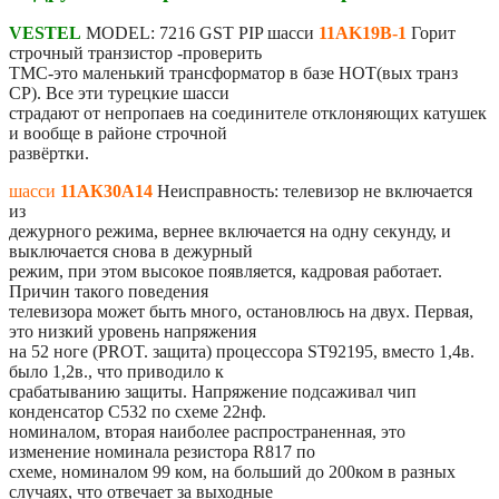
VESTEL
MODEL: 7216 GST PIP шасси
11AK19B-1
Горит
строчный транзистор -проверить
ТМС-это маленький трансформатор в базе HOT(вых транз
СР). Все эти турецкие шасси
страдают от непропаев на соединителе отклоняющих катушек
и вообще в районе строчной
развёртки.
шасси
11АК30А14
Неисправность: телевизор не включается
из
дежурного режима, вернее включается на одну секунду, и
выключается снова в дежурный
режим, при этом высокое появляется, кадровая работает.
Причин такого поведения
телевизора может быть много, остановлюсь на двух. Первая,
это низкий уровень напряжения
на 52 ноге (PROT. защита) процессора ST92195, вместо 1,4в.
было 1,2в., что приводило к
срабатыванию защиты. Напряжение подсаживал чип
конденсатор С532 по схеме 22нф.
номиналом, вторая наиболее распространенная, это
изменение номинала резистора R817 по
схеме, номиналом 99 ком, на больший до 200ком в разных
случаях, что отвечает за выходные