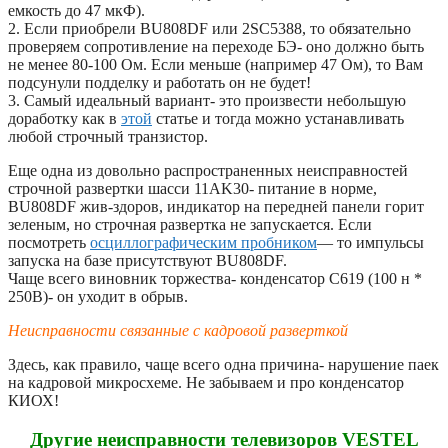
емкость до 47 мкФ).
2. Если приобрели BU808DF или 2SC5388, то обязательно
проверяем сопротивление на переходе БЭ- оно должно быть
не менее 80-100 Ом. Если меньше (например 47 Ом), то Вам
подсунули подделку и работать он не будет!
3. Самый идеальный вариант- это произвести небольшую
доработку как в
этой
статье и тогда можно устанавливать
любой строчный транзистор.
Еще одна из довольно распространенных неисправностей
строчной развертки шасси 11AK30- питание в норме,
BU808DF жив-здоров, индикатор на передней панели горит
зеленым, но строчная развертка не запускается. Если
посмотреть
осциллографическим пробником
— то импульсы
запуска на базе присутствуют BU808DF.
Чаще всего виновник торжества- конденсатор C619 (100 н *
250В)- он уходит в обрыв.
Неисправности связанные с кадровой разверткой
Здесь, как правило, чаще всего одна причина- нарушение паек
на кадровой микросхеме. Не забываем и про конденсатор
КИОХ!
Другие неисправности телевизоров VESTEL