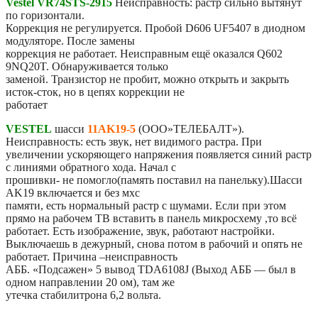
Vestel VR74STS-2915
Неисправность: растр сильно вытянут
по горизонтали.
Коррекция не регулируется. Пробой D606 UF5407 в диодном
модуляторе. После замены
коррекция не работает. Неисправным ещё оказался Q602
9NQ20T. Обнаруживается только
заменой. Транзистор не пробит, можно открыть и закрыть
исток-сток, но в цепях коррекции не
работает
VESTEL
шасси
11AK19-5
(ООО»ТЕЛЕБАЛТ»).
Неисправность: есть звук, нет видимого растра. При
увеличении ускоряющего напряжения появляется синий растр
с линиями обратного хода. Начал с
прошивки- не помогло(память поставил на панельку).Шасси
AK19 включается и без мхс
памяти, есть нормальный растр с шумами. Если при этом
прямо на рабочем ТВ вставить в панель микросхему ,то всё
работает. Есть изображение, звук, работают настройки.
Выключаешь в дежурный, снова потом в рабочий и опять не
работает. Причина –неисправность
АББ. «Подсажен» 5 вывод TDA6108J (Выход АББ — был в
одном направлении 20 ом), там же
утечка стабилитрона 6,2 вольта.