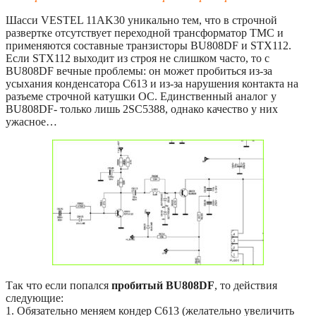
Шасси VESTEL 11AK30 уникально тем, что в строчной
развертке отсутствует переходной трансформатор ТМС и
применяются составные транзисторы BU808DF и STX112.
Если STX112 выходит из строя не слишком часто, то с
BU808DF вечные проблемы: он может пробиться из-за
усыхания конденсатора C613 и из-за нарушения контакта на
разъеме строчной катушки ОС. Единственный аналог у
BU808DF- только лишь 2SC5388, однако качество у них
ужасное…
Так что если попался
пробитый BU808DF
, то действия
следующие:
1. Обязательно меняем кондер C613 (желательно увеличить