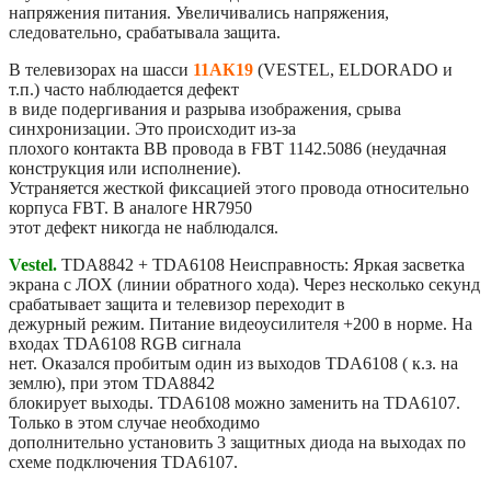
напряжения питания. Увеличивались напряжения,
следовательно, срабатывала защита.
В телевизорах на шасси
11АК19
(VESTEL, ELDORADO и
т.п.) часто наблюдается дефект
в виде подергивания и разрыва изображения, срыва
синхронизации. Это происходит из-за
плохого контакта ВВ провода в FBT 1142.5086 (неудачная
конструкция или исполнение).
Устраняется жесткой фиксацией этого провода относительно
корпуса FBT. В аналоге HR7950
этот дефект никогда не наблюдался.
Vestel.
TDA8842 + TDA6108 Неисправность: Яркая засветка
экрана с ЛОХ (линии обратного хода). Через несколько секунд
срабатывает защита и телевизор переходит в
дежурный режим. Питание видеоусилителя +200 в норме. На
входах TDA6108 RGB сигнала
нет. Оказался пробитым один из выходов TDA6108 ( к.з. на
землю), при этом TDA8842
блокирует выходы. TDA6108 можно заменить на TDA6107.
Только в этом случае необходимо
дополнительно установить 3 защитных диода на выходах по
схеме подключения TDA6107.