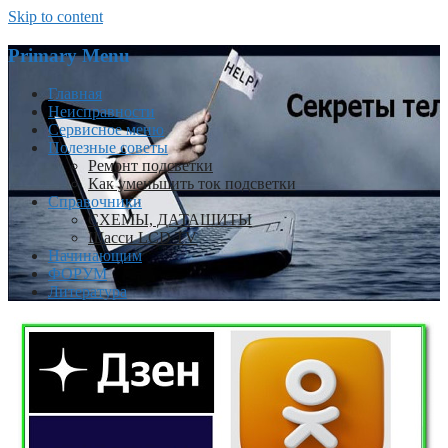
Skip to content
Primary Menu
Главная
Неисправности
Сервисное меню
Полезные советы
Ремонт подсветки
Как уменьшить ток подсветки
Справочники
СХЕМЫ, ДАТАШИТЫ
Шасси LCD TV
Начинающим
ФОРУМ
Литература