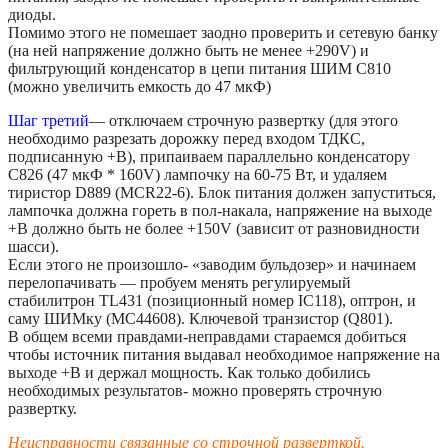
диоды.
Помимо этого не помешает заодно проверить и сетевую банку
(на ней напряжение должно быть не менее +290V) и
фильтрующий конденсатор в цепи питания ШИМ C810
(можно увеличить емкость до 47 мкФ)
Шаг третий
— отключаем строчную развертку (для этого
необходимо разрезать дорожку перед входом ТДКС,
подписанную +B), припаиваем параллельно конденсатору
C826 (47 мкФ * 160V) лампочку на 60-75 Вт, и удаляем
тиристор D889 (MCR22-6). Блок питания должен запуститься,
лампочка должна гореть в пол-накала, напряжение на выходе
+B должно быть не более +150V (зависит от разновидности
шасси).
Если этого не произошло- «заводим бульдозер» и начинаем
перелопачивать — пробуем менять регулируемый
стабилитрон TL431 (позиционный номер IC118), оптрон, и
саму ШИМку (MC44608). Ключевой транзистор (Q801).
В общем всеми правдами-неправдами стараемся добиться
чтобы источник питания выдавал необходимое напряжение на
выходе +B и держал мощность. Как только добились
необходимых результатов- можно проверять строчную
развертку.
Неисправности связанные со строчной разверткой.