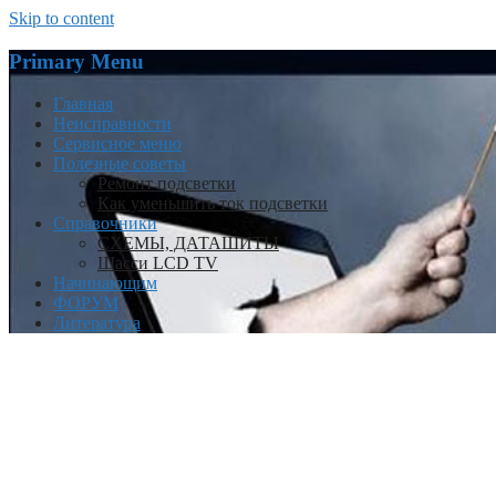
Skip to content
Primary Menu
Главная
Неисправности
Сервисное меню
Полезные советы
Ремонт подсветки
Как уменьшить ток подсветки
Справочники
СХЕМЫ, ДАТАШИТЫ
Шасси LCD TV
Начинающим
ФОРУМ
Литература