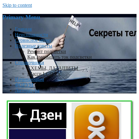
Skip to content
Primary Menu
Главная
Неисправности
Сервисное меню
Полезные советы
Ремонт подсветки
Как уменьшить ток подсветки
Справочники
СХЕМЫ, ДАТАШИТЫ
Шасси LCD TV
Начинающим
ФОРУМ
Литература