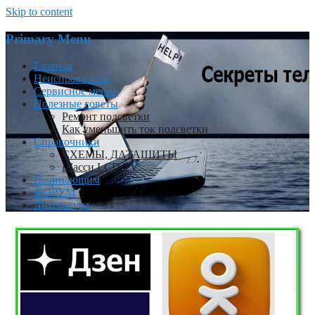
Skip to content
Primary Menu
Главная
Неисправности
Сервисное меню
Полезные советы
Ремонт подсветки
Как уменьшить ток подсветки
Справочники
СХЕМЫ, ДАТАШИТЫ
Шасси LCD TV
Начинающим
ФОРУМ
Литература