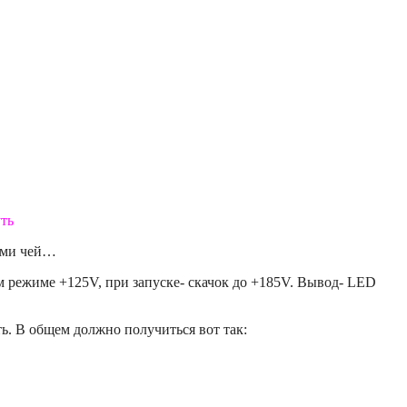
ть
ойми чей…
 режиме +125V, при запуске- скачок до +185V. Вывод- LED
ть. В общем должно получиться вот так: