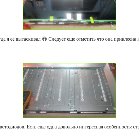
да я ее вытаскивал 😎 Следует еще отметить что она приклеена на
светодиодов. Есть еще одна довольно интересная особенность: с