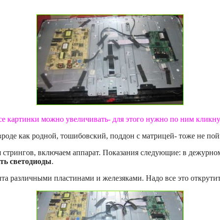
се картинки можно увеличивать- для этого нужно по ним кликну
вроде как родной, тошибовский, поддон с матрицей- тоже не п
 стрингов, включаем аппарат. Показания следующие: в дежурном
ть светодиоды
.
рыта различными пластинами и железяками. Надо все это открути