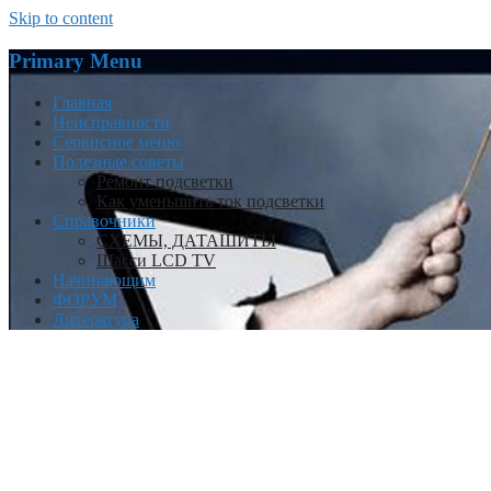
Skip to content
Primary Menu
Главная
Неисправности
Сервисное меню
Полезные советы
Ремонт подсветки
Как уменьшить ток подсветки
Справочники
СХЕМЫ, ДАТАШИТЫ
Шасси LCD TV
Начинающим
ФОРУМ
Литература