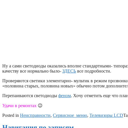
Ну а сами светодиоды оказались вполне стандартными- типораз
качеству все нормально было-
ЗДЕСЬ
все подробности.
Проверяются светики элементарно- мультик в режим прозвонки,
«половина старых, половина новых» обычно потом дополнит
Перепаиваются светодиоды
феном
. Хочу отметить еще что пла
Удачи в ремонтах
😉
Posted in
Неисправности
,
Сервисное_меню
,
Телевизоры LCD
Ta
Навигация по записям