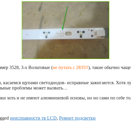
мер 3528, 3-х Вольтовые (
не путать с 2835!!
), такие обычно чаще
 касаемся щупами светодиодов- исправные зажигаются. Хотя лучш
ельные проблемы может вызвать…
нки хоть и не имеют алюминиевой основы, но но сами по себе то
gged
неисправности тв LCD
,
Ремонт подсветки