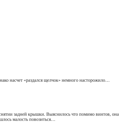
днако насчет «раздался щелчок» немного насторожило…
снятии задней крышки. Выяснилось что помимо винтов, она
ришлось малость повозиться…