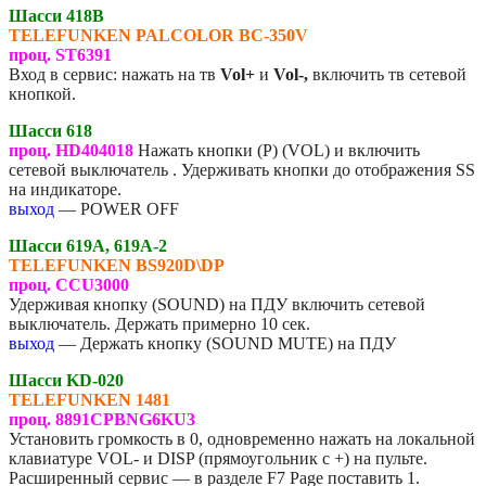
Шасси 418В
TELEFUNKEN PALCOLOR BC-350V
проц. ST6391
Вход в сервис: нажать на тв
Vol+
и
Vol-,
включить тв сетевой
кнопкой.
Шасси 618
проц. HD404018
Нажать кнопки (Р) (VOL) и включить
сетевой выключатель . Удерживать кнопки до отображения SS
на индикаторе.
выход
— POWER OFF
Шасси 619A, 619A-2
TELEFUNKEN BS920D\DP
проц. CCU3000
Удерживая кнопку (SOUND) на ПДУ включить сетевой
выключатель. Держать примерно 10 сек.
выход
— Держать кнопку (SOUND MUTE) на ПДУ
Шасси KD-020
TELEFUNKEN 1481
проц. 8891CPBNG6KU3
Установить громкость в 0, одновременно нажать на локальной
клавиатуре VOL- и DISP (прямоугольник с +) на пульте.
Расширенный сервис — в разделе F7 Page поставить 1.