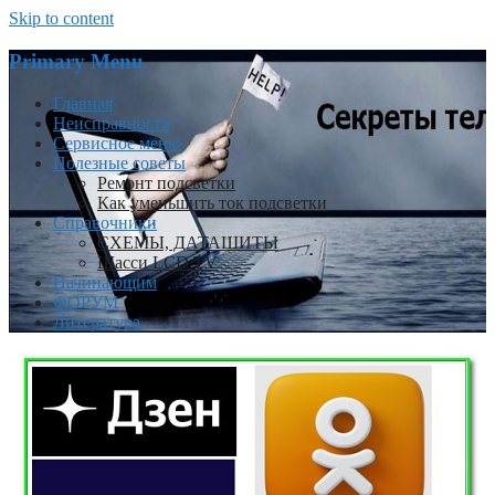
Skip to content
Primary Menu
Главная
Неисправности
Сервисное меню
Полезные советы
Ремонт подсветки
Как уменьшить ток подсветки
Справочники
СХЕМЫ, ДАТАШИТЫ
Шасси LCD TV
Начинающим
ФОРУМ
Литература