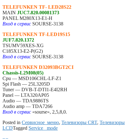
TELEFUNKEN TF- LED28S22
MAIN
JUC7.820.00081373
PANEL M280X13-E1-H
Вход в сервис
SOURSE-3138
TELEFUNKEN TF-LED19S15
JUF7.820.1372
TSUMV59XES-XG
C185X13-E2-P(G2)
Вход в сервис
SOURSE-3138
TELEFUNKEN D32093BGT2CI
Chassis-L2M08(05)
Cpu — MSD106CHL-LF-Z1
Spi Flash — 25L3205D
Tuner — DVB-T-DTI1-E4I2RH
Panel — LTA320AP05
Audio — TDA9886TS
Audio amp — TDA7266
Вход в сервис
«sourse», 2,5,8,0.
Posted in
Сервисное_меню
,
Телевизоры CRT
,
Телевизоры
LCD
Tagged
Service _mode