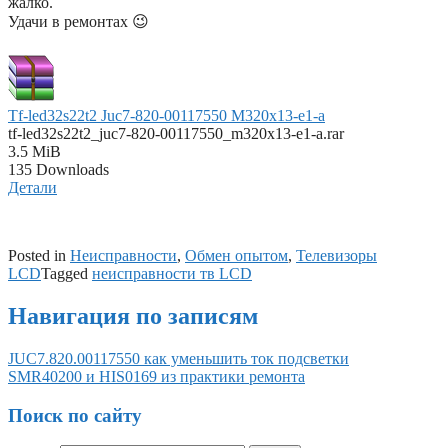
жалко.
Удачи в ремонтах 😉
Tf-led32s22t2 Juc7-820-00117550 M320x13-e1-a
tf-led32s22t2_juc7-820-00117550_m320x13-e1-a.rar
3.5 MiB
135 Downloads
Детали
Posted in
Неисправности
,
Обмен опытом
,
Телевизоры
LCD
Tagged
неисправности тв LCD
Навигация по записям
JUC7.820.00117550 как уменьшить ток подсветки
SMR40200 и HIS0169 из практики ремонта
Поиск по сайту