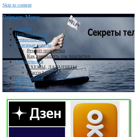
Skip to content
Primary Menu
Главная
Неисправности
Сервисное меню
Полезные советы
Ремонт подсветки
Как уменьшить ток подсветки
Справочники
СХЕМЫ, ДАТАШИТЫ
Шасси LCD TV
Начинающим
ФОРУМ
Литература