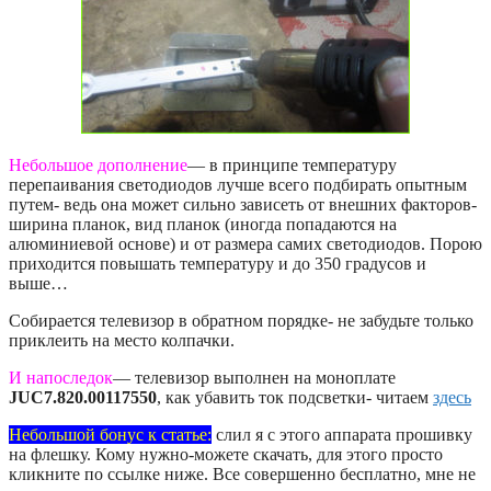
Небольшое дополнение
— в принципе температуру
перепаивания светодиодов лучше всего подбирать опытным
путем- ведь она может сильно зависеть от внешних факторов-
ширина планок, вид планок (иногда попадаются на
алюминиевой основе) и от размера самих светодиодов. Порою
приходится повышать температуру и до 350 градусов и
выше…
Собирается телевизор в обратном порядке- не забудьте только
приклеить на место колпачки.
И напоследок
— телевизор выполнен на моноплате
JUC7.820.00117550
, как убавить ток подсветки- читаем
здесь
Небольшой бонус к статье:
слил я с этого аппарата прошивку
на флешку. Кому нужно-можете скачать, для этого просто
кликните по ссылке ниже. Все совершенно бесплатно, мне не