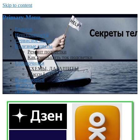
Skip to content
Primary Menu
Главная
Неисправности
Сервисное меню
Полезные советы
Ремонт подсветки
Как уменьшить ток подсветки
Справочники
СХЕМЫ, ДАТАШИТЫ
Шасси LCD TV
Начинающим
ФОРУМ
Литература