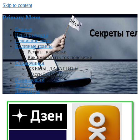
Skip to content
Primary Menu
Главная
Неисправности
Сервисное меню
Полезные советы
Ремонт подсветки
Как уменьшить ток подсветки
Справочники
СХЕМЫ, ДАТАШИТЫ
Шасси LCD TV
Начинающим
ФОРУМ
Литература