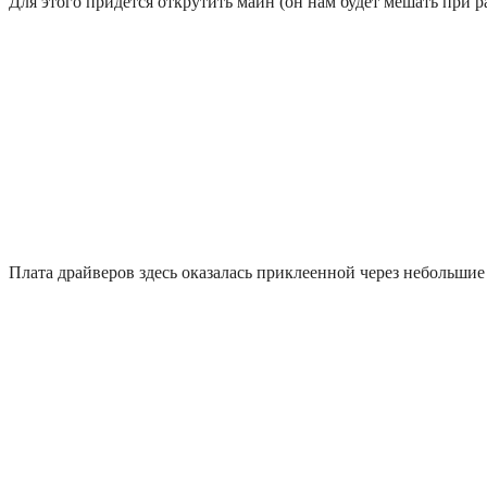
Для этого придется открутить майн (он нам будет мешать при р
Плата драйверов здесь оказалась приклеенной через небольши