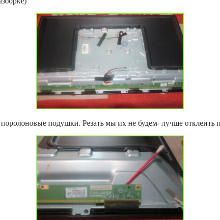
азборке)
е поролоновые подушки. Резать мы их не будем- лучше отклеить 