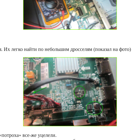
. Их легко найти по небольшим дросселям (показал на фото)
«потроха» все-же уцелели.