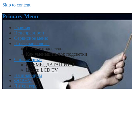
Skip to content
Primary Menu
Главная
Неисправности
Сервисное меню
Полезные советы
Ремонт подсветки
Как уменьшить ток подсветки
Справочники
СХЕМЫ, ДАТАШИТЫ
Шасси LCD TV
Начинающим
ФОРУМ
Литература