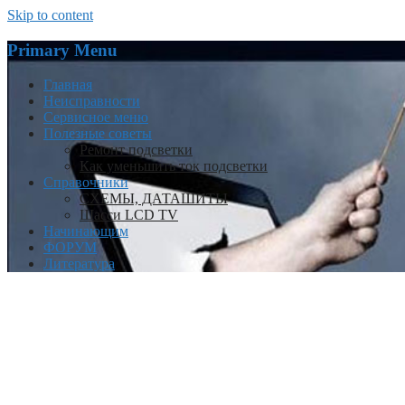
Skip to content
Primary Menu
Главная
Неисправности
Сервисное меню
Полезные советы
Ремонт подсветки
Как уменьшить ток подсветки
Справочники
СХЕМЫ, ДАТАШИТЫ
Шасси LCD TV
Начинающим
ФОРУМ
Литература