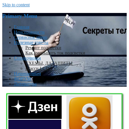
Skip to content
Primary Menu
Главная
Неисправности
Сервисное меню
Полезные советы
Ремонт подсветки
Как уменьшить ток подсветки
Справочники
СХЕМЫ, ДАТАШИТЫ
Шасси LCD TV
Начинающим
ФОРУМ
Литература