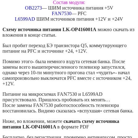
Состав модуля:
OB2273
— ШИМ источника питания +5V
FAN7530
— PFC
L6599AD
ШИМ источников питания +12V и +24V
Схему источника питания LK-OP416001A
можно скачать из
вложения в конце статьи.
Был пробит переход БЭ транзистора Q5, коммутирующего
питание на PFC и источнике +24, +12V.
Помимо этого- была немного вздута сетевая банка. После
замены всего вышеперечисленного телевизор запустился,
однако через 10-ти минутного прогона стал «чудить»- начал
самопроизвольно выключатся PFC вместе с источником +24,
+12V.
Питание на микросхемах FAN7530 и L6599AD
присутствовало. Пришлось пробовать их менять…
После замены FAN7530 работоспособность телевизора
восстановилась. Видимо сказалась «вспухшая» сетевая банка.
Ниже, во вложении, можете
скачать схему источника
питания LK-OP416001A
в формате PDF
Бесплатно, без регистрации, проверено антивирусом, просто