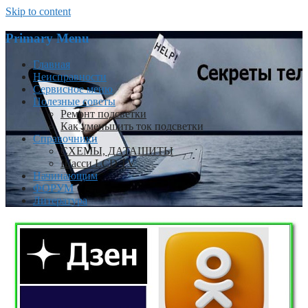
Skip to content
Primary Menu
Главная
Неисправности
Сервисное меню
Полезные советы
Ремонт подсветки
Как уменьшить ток подсветки
Справочники
СХЕМЫ, ДАТАШИТЫ
Шасси LCD TV
Начинающим
ФОРУМ
Литература