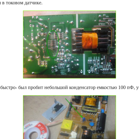
 в токовом датчике.
быстро- был пробит небольшой конденсатор емкостью 100 пФ, у