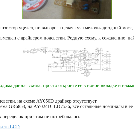
нзистор уцелел, но выгорела целая куча мелочи- диодный мост,
совмещен с драйвером подсветки. Родную схему, к сожалению, н
одима данная схема- просто откройте ее в новой вкладке и нажм
светки, на схеме AY050D драйвер отсутствует.
ма GR6853, на AY024D- LD7536, все остальные номиналы в ее 
 переделок при этом не потребовалось
ти тв LCD