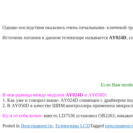
Однако последствия оказались очень печальными- ключевой тра
Источник питания в данном телевизоре называется
AY024D
, 
Если Вам необх
В чем разница между модулем
AY024D
и AY050D
:
1. Как уже и говорил выше- AY024D совмещен с драйвером под
2. В AY050D в качестве ШИМ-контроллера применена микросхе
Ну и от себя лично
: вместо LD7536 установил OB2263, никаких
Posted in
Неисправности
,
Телевизоры LCD
Tagged
неисправнос