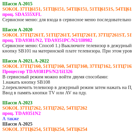
Шасси A-2015
SOKOL 37ТЦ6151, 51ТЦ6151, 54ТЦ6151, 51ТЦ6151S, 54ТЦ61
проц. SDA555XFL
Сервисное меню: для входа в сервисное меню последовательно
Шасси A-2020
SOKOL 37ТЦ7261T, 51ТЦ7261Т, 54ТЦ7261T, 37ТЦ7261ST, 51
проц. TDA9381/N2, TDA9351PC/N2/1I0982
Сервисное меню: Способ 1.) Выключите телевизор в дежурны
кнопку SB101 на материнской плате телевизора. При этом уров
Шасси A-2021, A-2022
SOKOL 37ТЦ7160, 51ТЦ7160, 54ТЦ7160, 37ТЦ7162, 51ТЦ716
Процессор TDA9381PS/N2/1i1326
В сервисный режим можно войти двумя способами:
1.нажать кнопку SB108
2.переключить телевизор в дежурный режим затем нажать на П
Ввод в память кнопки TV или AV на пду.
Шасси A-2023
SOKOL 37ТЦ7262, 51ТЦ7262, 54ТЦ7262
проц. TDA9351N2
А также
Шасси A-2025
SOKOL 37ТЦ6254, 51ТЦ6254, 54ТЦ6254