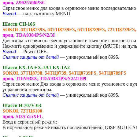
проц. Z9025506PSC
Сервисное меню: для входа в сервисное меню последовательно
Выход
— нажать кнопку MENU
Шасси CH-16S
SOKOL 63ТЦ8739S, 63ТЦ8739FS, 63ТЦ8789FS, 72ТЦ8739FS,
проц. TDA9384PS/N2/3I
Для входа в сервисное меню установите значение громкости на 
Нажмите одновременно и удерживайте кнопку (MUTE) на пуль
Выход
— Power OFF.
Снятие защиты от детей
— универсальный код 8995.
Шасси EX-1A EX-1A1 EX-1A2
SOKOL 37ТЦ8798, 54ТЦ8739, 54ТЦ8739FS, 54ТЦ8789FS
проц. TDA938X, TDA9381PS/N2/2I109
Сервисное меню: Для входа в сервисное меню установите с пу
управления телевизора.
Снятие защиты от детей
— универсальный код 8995.
Шасси H-707V-03
SOKOL 72ТЦ6100
проц. SDA555XFL
Вход в сервисный режим:
В нормальном режиме нажать последовательно: DISP-MUT