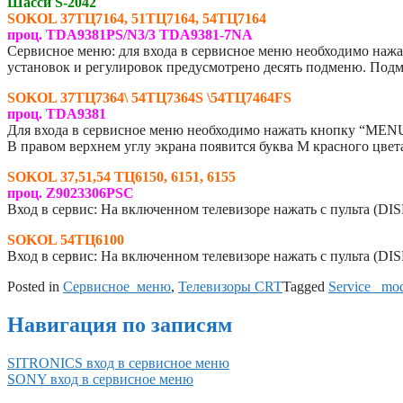
Шасси S-2042
SOKOL 37ТЦ7164, 51ТЦ7164, 54ТЦ7164
проц. TDA9381PS/N3/3 TDA9381-7NA
Сервисное меню: для входа в сервисное меню необходимо нажать
установок и регулировок предусмотрено десять подменю. По
SOKOL 37ТЦ7364\ 54ТЦ7364S \54ТЦ7464FS
проц. TDA9381
Для входа в сервисное меню необходимо нажать кнопку “MEN
В правом верхнем углу экрана появится буква М красного цве
SOKOL 37,51,54 ТЦ6150, 6151, 6155
проц. Z9023306PSC
Вход в сервис: На включенном телевизоре нажать с пульта (D
SOKOL 54ТЦ6100
Вход в сервис: На включенном телевизоре нажать с пульта (
Posted in
Сервисное_меню
,
Телевизоры CRT
Tagged
Service _mo
Навигация по записям
SITRONICS вход в сервисное меню
SONY вход в сервисное меню