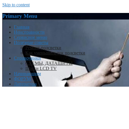
Skip to content
Primary Menu
Главная
Неисправности
Сервисное меню
Полезные советы
Ремонт подсветки
Как уменьшить ток подсветки
Справочники
СХЕМЫ, ДАТАШИТЫ
Шасси LCD TV
Начинающим
ФОРУМ
Литература