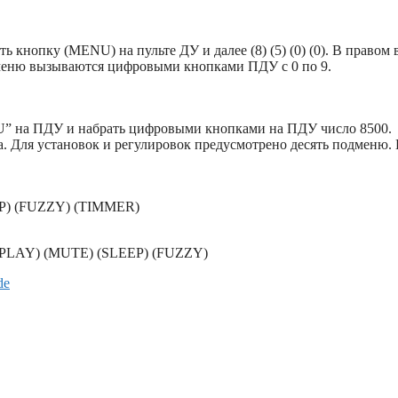
 кнопку (MENU) на пульте ДУ и далее (8) (5) (0) (0). В правом 
дменю вызываются цифровыми кнопками ПДУ с 0 по 9.
U” на ПДУ и набрать цифровыми кнопками на ПДУ число 8500.
та. Для установок и регулировок предусмотрено десять подмен
ISP) (FUZZY) (TIMMER)
DISPLAY) (MUTE) (SLEEP) (FUZZY)
de