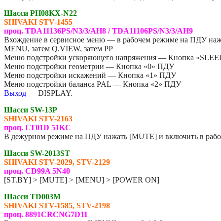
Шасси PH08KX-N22
SHIVAKI STV-1455
проц. TDA11136PS/N3/3/AH8 / TDA11106PS/N3/3/AH9
Вхождение в сервисное меню — в рабочем режиме на ПДУ наж
MENU, затем Q.VIEW, затем PP
Меню подстройки ускоряющего напряжения — Кнопка «SLEE
Меню подстройки геометрии — Кнопка «0» ПДУ
Меню подстройки искажений — Кнопка «1» ПДУ
Меню подстройки баланса PAL — Кнопка «2» ПДУ
Выход
— DISPLAY.
Шасси SW-13P
SHIVAKI STV-2163
проц. LT01D 51KC
В дежурном режиме на ПДУ нажать [MUTE] и включить в раб
Шасси SW-2013ST
SHIVAKI STV-2029, STV-2129
проц. CD99A 5N40
[ST.BY] > [MUTE] > [MENU] > [POWER ON]
Шасси TD003M
SHIVAKI STV-1585, STV-2198
проц. 8891CRCNG7D11