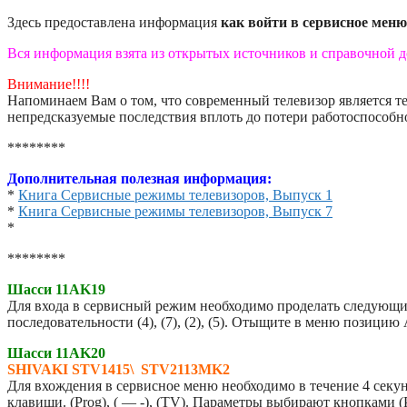
Здесь предоставлена информация
как войти в сервисное меню
Вся информация взята из открытых источников и справочной 
Внимание!!!!
Напоминаем Вам о том, что современный телевизор является 
непредсказуемые последствия вплоть до потери работоспособно
********
Дополнительная полезная информация:
*
Книга Сервисные режимы телевизоров, Выпуск 1
*
Книга Сервисные режимы телевизоров, Выпуск 7
*
********
Шасси 11AK19
Для входа в сервисный режим необходимо проделать следующи
последовательности (4), (7), (2), (5). Отыщите в меню позици
Шасси 11AK20
SHIVAKI STV1415\ STV2113MK2
Для вхождения в сервисное меню необходимо в течение 4 секу
клавиши. (Prog), ( — -), (TV). Параметры выбирают кнопка