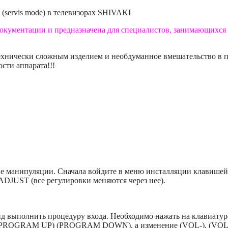
(servis mode) в телевизорах SHIVAKI
документации и предназначена для специалистов, занимающихся 
технически сложным изделием и необдуманное вмешательство в 
сти аппарата!!!
е манипуляции. Сначала войдите в меню инсталляции клавишей
ю ADJUST (все регулировки меняются через нее).
нд выполнить процедуру входа. Необходимо нажать на клавиату
ми (PROGRAM UP) (PROGRAM DOWN), а изменение (VOL-), (VOL+