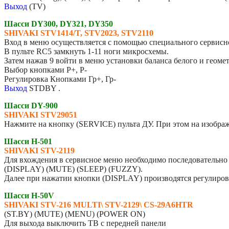
Выход
(TV)
Шасси DY300, DY321, DY350
SHIVAKI STV1414/T, STV2023, STV2110
Вход в меню осуществляется с помощью специального сервисно
В пульте RC5 замкнуть 1-11 ноги микросхемы.
Затем нажав 9 войти в меню установки баланса белого и геоме
Выбор кнопками Р+, Р-
Регулировка Кнопками Гр+, Гр-
Выход
STDBY .
Шасси DY-900
SHIVAKI STV29051
Нажмите на кнопку (SERVICE) пульта ДУ. При этом на изображ
Шасси H-501
SHIVAKI STV-2119
Для вхождения в сервисное меню необходимо последовательно 
(DISPLAY) (MUTE) (SLEEP) (FUZZY).
Далее при нажатии кнопки (DISPLAY) производятся регулиров
Шасси H-50V
SHIVAKI STV-216 MULTI\ STV-2129\ CS-29A6HTR
(ST.BY) (MUTE) (MENU) (POWER ON)
Для выхода выключить ТВ с передней панели