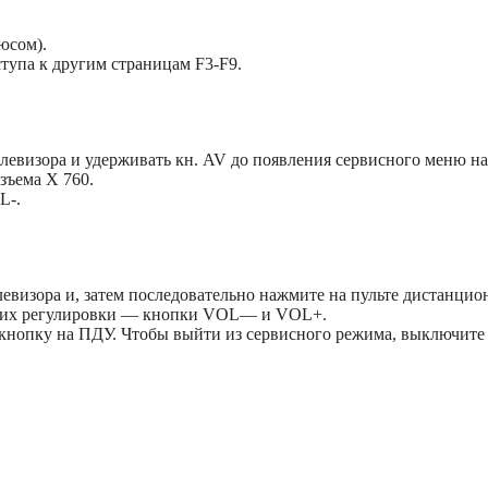
юсом).
тупа к другим страницам F3-F9.
левизора и удерживать кн. AV до появления сервисного меню на
зъема Х 760.
L-.
визора и, затем последовательно нажмите на пульте дистанци
я их регулировки — кнопки VOL— и VOL+.
кнопку на ПДУ. Чтобы выйти из сервисного режима, выключите