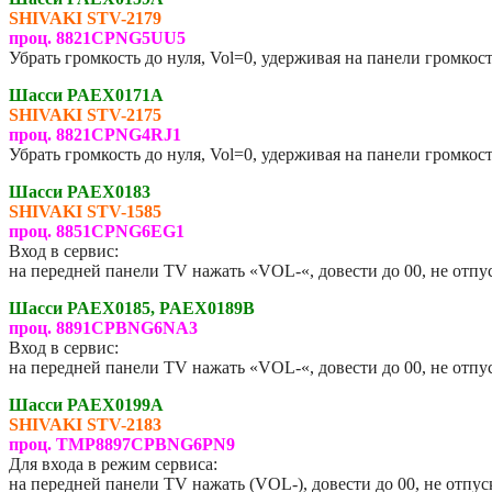
SHIVAKI STV-2179
проц. 8821CPNG5UU5
Убрать громкость до нуля, Vol=0, удерживая на панели громкос
Шасси PAEX0171A
SHIVAKI STV-2175
проц. 8821CPNG4RJ1
Убрать громкость до нуля, Vol=0, удерживая на панели громкос
Шасси PAEX0183
SHIVAKI STV-1585
проц. 8851CPNG6EG1
Вход в сервис:
на передней панели TV нажать «VOL-«, довести до 00, не от
Шасси PAEX0185, PAEX0189B
проц. 8891CPBNG6NA3
Вход в сервис:
на передней панели TV нажать «VOL-«, довести до 00, не от
Шасси PAEX0199A
SHIVAKI STV-2183
проц. TMP8897CPBNG6PN9
Для входа в режим сервиса:
на передней панели TV нажать (VOL-), довести до 00, не отпу