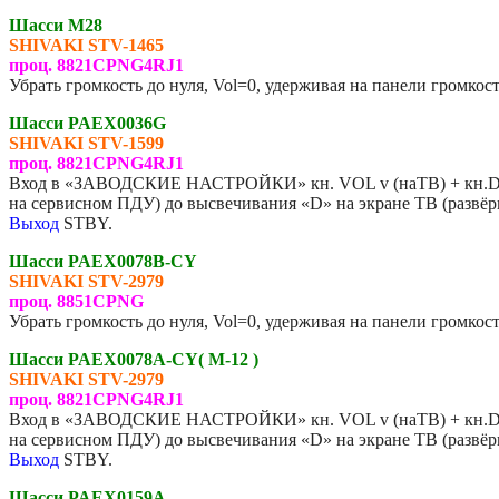
Шасси M28
SHIVAKI STV-1465
проц. 8821CPNG4RJ1
Убрать громкость до нуля, Vol=0, удерживая на панели громкос
Шасси PAEX0036G
SHIVAKI STV-1599
проц. 8821CPNG4RJ1
Вход в «ЗАВОДСКИЕ НАСТРОЙКИ» кн. VOL v (наТВ) + кн.DIS
на сервисном ПДУ) до высвечивания «D» на экране ТВ (ра
Выход
STBY.
Шасси PAEX0078B-CY
SHIVAKI
STV-2979
проц. 8851CPNG
Убрать громкость до нуля, Vol=0, удерживая на панели громкос
Шасси PAEX0078A-CY( M-12 )
SHIVAKI STV-2979
проц. 8821CPNG4RJ1
Вход в «ЗАВОДСКИЕ НАСТРОЙКИ» кн. VOL v (наТВ) + кн.DI
на сервисном ПДУ) до высвечивания «D» на экране ТВ (ра
Выход
STBY.
Шасси PAEX0159A