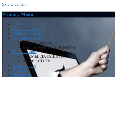
Skip to content
Primary Menu
Главная
Неисправности
Сервисное меню
Полезные советы
Ремонт подсветки
Как уменьшить ток подсветки
Справочники
СХЕМЫ, ДАТАШИТЫ
Шасси LCD TV
Начинающим
ФОРУМ
Литература