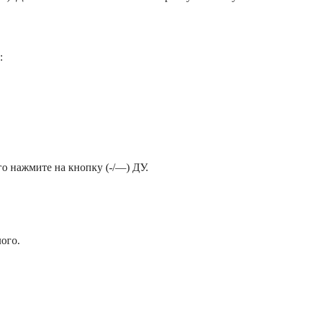
:
о нажмите на кнопку (-/—) ДУ.
ого.