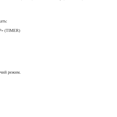
ать:
P» (TIMER)
очий режим.