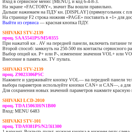
Вход в сервисное меню: [MENU], и код 6-4-8-3.
На экране «FACTORY», значит Вы вошли правильно.
Дальше нажимаем на ПДУ кн. [DISPLAY] (прямоугольник с пл
На странице F2 строка нижняя «PAGE» поставить в «1» для дос
Выйти из сервиса
— красная кнопка ПДУ.
SHIVAKI STV-2139
проц. SAA5541PS/M5/0355
При нажатой кн . AV на передней панели, включить питание те
Второй способ: замкнуть на 250-500 ms контакты сервисного ра
Выбор опций кн. P+ или P-, изменение значения VOL+ или VO
Внесение в память кн. TV пульта.
SHIVAKI STV-2139
проц. Z9023306PSC
Нажмите и удерживайте кнопку VOL— на передней панели теле
выбора параметров используйте кнопки CAN+ и CAN—, а дл
Для сохранения новых значений параметров нажмите красную 
SHIVAKI LCD-2010
проц. TDA15063H/N1B00
Вход: MENU 6483
SHIVAKI STV-101
проц. TDA9381PS/N2/3i1300
1 вариант. Вскрыть пульт, нужная кнопка в нижнем ряду слева.