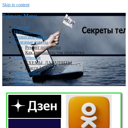
Skip to content
Primary Menu
Главная
Неисправности
Сервисное меню
Полезные советы
Ремонт подсветки
Как уменьшить ток подсветки
Справочники
СХЕМЫ, ДАТАШИТЫ
Шасси LCD TV
Начинающим
ФОРУМ
Литература