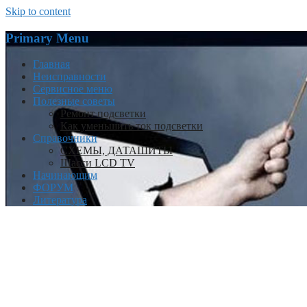
Skip to content
Primary Menu
Главная
Неисправности
Сервисное меню
Полезные советы
Ремонт подсветки
Как уменьшить ток подсветки
Справочники
СХЕМЫ, ДАТАШИТЫ
Шасси LCD TV
Начинающим
ФОРУМ
Литература