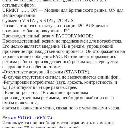
остальных фирм.
URMKT …… ON — Модели для Британского рынка. ON для
Великобритании.
Субменю V-STAT, S-STAT, I2C BUS:
Позволяет прочесть статус, а позиция I2C BUS делает
возможным блокировку шины I2C.
Производственный режим FACTORY MODE:
Производственный режим не предназначен для потребителя.
Его целью является введение ТВ в режим, упрощающий
проведение производственного процесса. Он отображается на
экране в виде сообщения FAC. В отличие от нормального
режима работы производственный режим характеризуется
следующими особенностями:
-Отсутствует дежурный режим (STANDBY).
-В случае отсутствии сигнала не высвечивается синий фон.
-Регулировки потребителя (звук, яркость, контрастность, и
т.д.) действуют в четыре раза быстрее.
! Если встречается ТВ с активизированным
производственным режимом, необходимо выйти из него
путем включения,
а затем выключения меню, связанного с установками часов.
Режим HOTEL и RENTAL
:
Используется при необходимости ограничить возможные
установки ТВ (в гостинице, больнице).