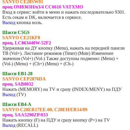
SANYO
CE28SW01
проц OM8363H/n3/4 CC6616 VATXMO
Вход в сервис: войти в меню и нажать последовательно 9301.
Есть секам и DK, включается в сервисе.
Выход
кнопка ноль.
Шасси C5GS
SANYO
CE21KF8
проц. LC863440W-52F2
Удерживая на ДУ кнопку (Menu), нажать на передней панели
ТВ (Vol+). Листание режимов (Timer) (Mute) Изменение
значения (Vol+) (Vol-) Также доступны подменю: (Menu) +
(Vol-) (Menu) + (Ch+) (Menu) + (Ch-)
Шасси EB1-28
SANYO
CEP2876DA
проц. SAB8032
Нажать (MEMORY) на TV и сразу (INDEX/MENY) на ПДУ
Выход
(TV)
Шасси EB4-A
SANYO
C28ER17EE-00, C28EH/ER14/89
проц. SAA5290ZP/033
Нажать кнопку (F) на ПДУ и сразу кнопку (P+) на TV
Выход
(RECALL)