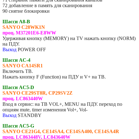
72 добавление в память для сканирования
90 снятие блокировки
Шасси A8-B
SANYO
C28WK1N
проц. M37201E6-E8WW
Удерживая кнопку (MEMORY) на TV нажать кнопку (NORM)
на ПДУ.
Выход
POWER OFF
Шасси AC-4
SANYO CA14SR1
Включить ТВ.
Нажать кнопку F (Function) на ПДУ и V+ на ТВ.
Шасси AC5-D
SANYO
CE29ST8R, CP29SV2Z
проц. LC863440W
Вход в сервис: на ТВ VOL+, MENU на ПДУ. переход по
опциям mute, timer изменения Vol+, Vol-
Выход
STANDBY
Шасси AC5-G
SANYO
CE21G4, CE14SA4, CE14SA400, CE14SA4R
проц. LC863448V, LC843640W