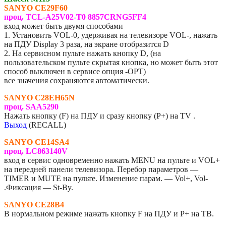
SANYO
CE29F60
проц. TCL-A25V02-T0 8857CRNG5FF4
вход может быть двумя способами
1. Установить VOL-0, удерживая на телевизоре VOL-, нажать
на ПДУ Display 3 раза, на экране отобразится D
2. На сервисном пульте нажать кнопку D, (на
пользовательском пульте скрытая кнопка, но может быть этот
способ выключен в сервисе опция -OPT)
все значения сохраняются автоматически.
SANYO C28EH65N
проц. SAA5290
Нажать кнопку (F) на ПДУ и сразу кнопку (P+) на TV .
Выход
(RECALL)
SANYO CE14SA4
проц. LC863140V
вход в сервис одновременно нажать MENU на пульте и VOL+
на передней панели телевизора. Перебор параметров —
TIMER и MUTE на пульте. Изменение парам. — Vol+, Vol-
.Фиксация — St-By.
SANYO CE28B4
В нормальном режиме нажать кнопку F на ПДУ и P+ на ТВ.