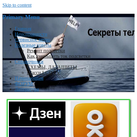
Skip to content
Primary Menu
Главная
Неисправности
Сервисное меню
Полезные советы
Ремонт подсветки
Как уменьшить ток подсветки
Справочники
СХЕМЫ, ДАТАШИТЫ
Шасси LCD TV
Начинающим
ФОРУМ
Литература