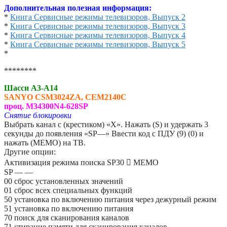
Дополнительная полезная информация:
*
Книга Сервисные режимы телевизоров, Выпуск 2
*
Книга Сервисные режимы телевизоров, Выпуск 3
*
Книга Сервисные режимы телевизоров, Выпуск 4
*
Книга Сервисные режимы телевизоров, Выпуск 5
*
********
Шасси A3-A14
SANYO
CSM3024ZA, CEM2140C
проц. M34300N4-628SP
Снятие блокировки
Выбрать канал с (крестиком) «Х». Нажать (S) и удержать 3
секунды до появления «SP—» Ввести код с ПДУ (9) (0) и
нажать (MEMO) на ТВ.
Другие опции:
Активизация режима поиска SP30  MEMO
SP — —
00 сброс установленных значений
01 сброс всех специальных функций
50 установка по включению питания через дежурный режим
51 установка по включению питания
70 поиск для сканирования каналов
71 стирание памяти для сканирования каналов