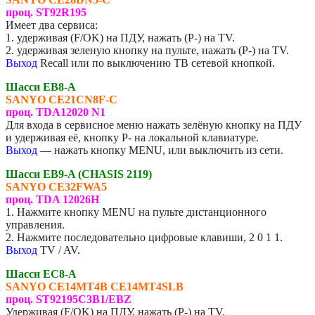
проц. ST92R195
Имеет два сервиса:
1. удерживая (F/OK) на ПДУ, нажать (P-) на TV.
2. удерживая зеленую кнопку на пульте, нажать (P-) на TV.
Выход
Recall или по выключению ТВ сетевой кнопкой.
Шасси EB8-A
SANYO CE21CN8F-C
проц. TDA12020 N1
Для входа в сервисное меню нажать зелёную кнопку на ПДУ
и удерживая её, кнопку P- на локальной клавиатуре.
Выход
— нажать кнопку MENU, или выключить из сети.
Шасси EB9-A (CHASIS 2119)
SANYO CE32FWA5
проц. TDA 12026H
1. Нажмите кнопку MENU на пульте дистанционного
управления.
2. Нажмите последовательно цифровые клавиши, 2 0 1 1.
Выход
TV / AV.
Шасси EC8-A
SANYO CE14MT4B CE14MT4SLB
проц. ST92195C3B1/EBZ
Удерживая (F/OK) на ПДУ, нажать (P-) на TV.