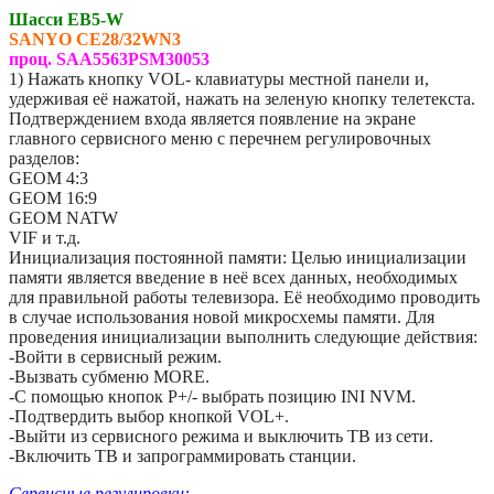
Шасси EB5-W
SANYO
CE28/32WN3
проц. SAA5563PSM30053
1) Нажать кнопку VOL- клавиатуры местной панели и,
удерживая её нажатой, нажать на зеленую кнопку телетекста.
Подтверждением входа является появление на экране
главного сервисного меню с перечнем регулировочных
разделов:
GEOM 4:3
GEOM 16:9
GEOM NATW
VIF и т.д.
Инициализация постоянной памяти: Целью инициализации
памяти является введение в неё всех данных, необходимых
для правильной работы телевизора. Её необходимо проводить
в случае использования новой микросхемы памяти. Для
проведения инициализации выполнить следующие действия:
-Войти в сервисный режим.
-Вызвать субменю MORE.
-С помощью кнопок P+/- выбрать позицию INI NVM.
-Подтвердить выбор кнопкой VOL+.
-Выйти из сервисного режима и выключить ТВ из сети.
-Включить ТВ и запрограммировать станции.
Сервисные регулировки: