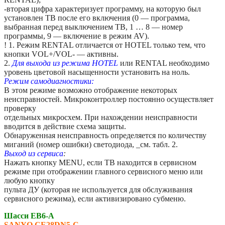
-вторая цифра характеризует программу, на которую был
установлен ТВ после его включения (0 — программа,
выбранная перед выключением ТВ, 1 … 8 — номер
программы, 9 — включение в режим AV).
! 1. Режим RENTAL отличается от HOTEL только тем, что
кнопки VOL+/VOL- — активны.
2.
Для выхода из режима HOTEL
или RENTAL необходимо
уровень цветовой насыщенности установить на ноль.
Режим самодиагностики:
В этом режиме возможно отображение некоторых
неисправностей. Микроконтроллер постоянно осуществляет
проверку
отдельных микросхем. При нахождении неисправности
вводится в действие схема защиты.
Обнаруженная неисправность определяется по количеству
миганий (номер ошибки) светодиода, _см. табл. 2.
Выход из сервиса
:
Нажать кнопку MENU, если ТВ находится в сервисном
режиме при отображении главного сервисного меню или
любую кнопку
пульта ДУ (которая не используется для обслуживания
сервисного режима), если активизировано субменю.
Шасси EB6-A
SANYO CE28DN5-C