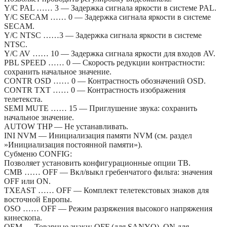
Y/C PAL …… 3 — Задержка сигнала яркости в системе PAL.
Y/C SECAM …… 0 — Задержка сигнала яркости в системе
SECAM.
Y/C NTSC ……3 — Задержка сигнала яркости в системе
NTSC.
Y/C AV …… 10 — Задержка сигнала яркости для входов AV.
PBL SPEED …… 0 — Скорость редукции контрастности:
сохранить начальное значение.
CONTR OSD …… 0 — Контрастность обозначений OSD.
CONTR TXT …… 0 — Контрастность изображения
телетекста.
SEMI MUTE …… 15 — Приглушение звука: сохранить
начальное значение.
AUTOW THP — Не устанавливать.
INI NVM — Инициализация памяти NVM (см. раздел
»Инициализация постоянной памяти»).
Субменю CONFIG:
Позволяет установить конфигурационные опции ТВ.
CMB …… OFF — Вкл/выкл гребенчатого фильта: значения
OFF или ON.
TXEAST …… OFF — Комплект телетекстовых знаков для
восточной Европы.
OSO …… OFF — Режим разряжения высокого напряжения
кинескопа.
OEM — Товарные знаки: OFF (для SANYO), ON для