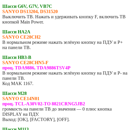
Шасси G6V, G7V, VB7C
SANYO DS13204, DS31520
Выключить ТВ. Нажать и удерживать кнопку F, включить ТВ
кнопкой Main Power.
Шасси HA2A
SANYO CE28CH2
В нормальном режиме нажать зелёную кнопку на ПДУ и P+
на панели ТВ.
Шасси HB3-B
SANYO CE28CHN5-F
проц. TDA9886, TDA9886TSV4P
В нормальном режиме нажать зелёную кнопку на ПДУ и P- на
панели ТВ.
Код MAK 1167.
Шасси M28
SANYO
CE14N01
проц. TCL-A30V02-TO 8821CRNG5JB2
громкость на панели ТВ до значения — 0 плюс кнопка
DISPLAY на ПДУ.
Выход: [OK], [FACTORY], [OFF].
Шасси M113