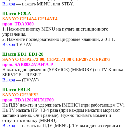
Выход
— нажать MENU, или STBY.
Шасси EC9-A
SANYO CE14A4 CE14AT4
проц. TDA9380
1. Нажмите кнопку MENU на пульте дистанционного
управления.
2. Нажмите последовательно цифровые клавиши, 2 0 1 1.
Выход
TV / AV.
Шасси ED1, ED1-28
SANYO
CEP2572-00, CEP2573-00 CEP2872 CEP2873
проц. SAB8032A\AH\A-P
Нажать одновременно (SERVICE) (MEMORY) на TV Кнопка
SERVICE = RESET
Выход
— (TV/AV)
Шасси FB1-B
SANYO
CE29FS2
проц. TDA12020H/N1F00
На ПДУ нажать и удерживать [МЕНЮ] (при работающем TV).
На TV нажать [ГР+] 3-4 раза (при каждом нажатии моргают
заставки меню. Они разные). Нужно поймать момент и
отпустить кнопку [МЕНЮ].
Выход
— нажать на ПДУ [MENU]. TV выходит из сервиса с