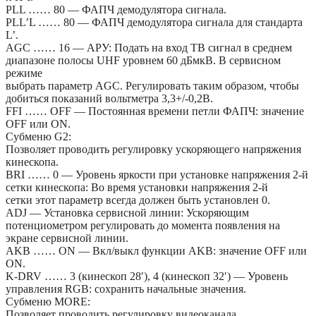
PLL …… 80 — ФАПЧ демодулятора сигнала.
PLL’L …… 80 — ФАПЧ демодулятора сигнала для стандарта
L’.
AGC …… 16 — АРУ: Подать на вход ТВ сигнал в среднем
диапазоне полосы UHF уровнем 60 дБмкВ. В сервисном
режиме
выбрать параметр AGC. Регулировать таким образом, чтобы
добиться показаний вольтметра 3,3+/-0,2В.
FFI …… OFF — Постоянная времени петли ФАПЧ: значение
OFF или ON.
Субменю G2:
Позволяет проводить регулировку ускоряющего напряжения
кинескопа.
BRI …… 0 — Уровень яркости при установке напряжения 2-й
сетки кинескопа: Во время установки напряжения 2-й
сетки этот параметр всегда должен быть установлен 0.
ADJ — Установка сервисной линии: Ускоряющим
потенциометром регулировать до момента появления на
экране сервисной линии.
AKB …… ON — Вкл/выкл функции AKB: значение OFF или
ON.
K-DRV …… 3 (кинескоп 28′), 4 (кинескоп 32′) — Уровень
управления RGB: сохранить начальные значения.
Субменю MORE:
Позволяет проводить регулировку видеоканала.