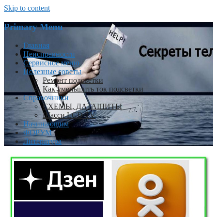
Skip to content
Primary Menu
Главная
Неисправности
Сервисное меню
Полезные советы
Ремонт подсветки
Как уменьшить ток подсветки
Справочники
СХЕМЫ, ДАТАШИТЫ
Шасси LCD TV
Начинающим
ФОРУМ
Литература