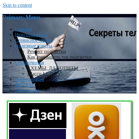
Skip to content
Primary Menu
Главная
Неисправности
Сервисное меню
Полезные советы
Ремонт подсветки
Как уменьшить ток подсветки
Справочники
СХЕМЫ, ДАТАШИТЫ
Шасси LCD TV
Начинающим
ФОРУМ
Литература