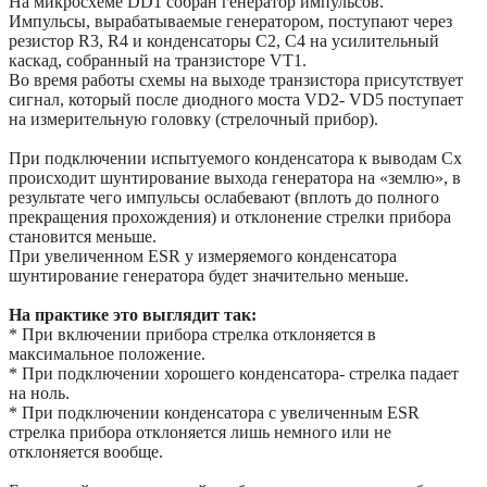
На микросхеме DD1 собран генератор импульсов.
Импульсы, вырабатываемые генератором, поступают через
резистор R3, R4 и конденсаторы C2, C4 на усилительный
каскад, собранный на транзисторе VT1.
Во время работы схемы на выходе транзистора присутствует
сигнал, который после диодного моста VD2- VD5 поступает
на измерительную головку (стрелочный прибор).
При подключении испытуемого конденсатора к выводам Cх
происходит шунтирование выхода генератора на «землю», в
результате чего импульсы ослабевают (вплоть до полного
прекращения прохождения) и отклонение стрелки прибора
становится меньше.
При увеличенном ESR у измеряемого конденсатора
шунтирование генератора будет значительно меньше.
На практике это выглядит так:
* При включении прибора стрелка отклоняется в
максимальное положение.
* При подключении хорошего конденсатора- стрелка падает
на ноль.
* При подключении конденсатора с увеличенным ESR
стрелка прибора отклоняется лишь немного или не
отклоняется вообще.