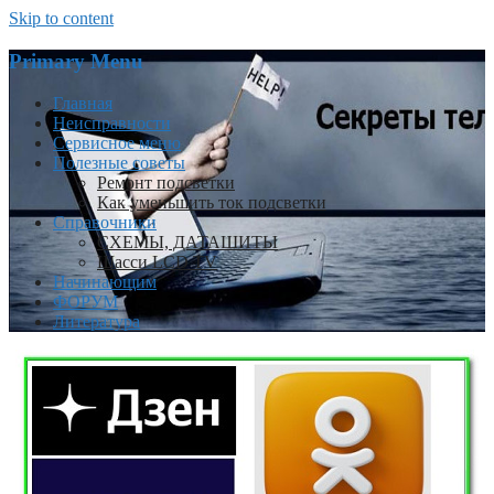
Skip to content
Primary Menu
Главная
Неисправности
Сервисное меню
Полезные советы
Ремонт подсветки
Как уменьшить ток подсветки
Справочники
СХЕМЫ, ДАТАШИТЫ
Шасси LCD TV
Начинающим
ФОРУМ
Литература