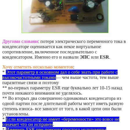
Другими словами
: потеря электрического переменного тока в
конденсаторе оценивается как некое виртуальное
сопротивление, включенное последовательно с
конденсатором. Именно его и назвали
ЭПС
или
ESR
.
Хочу отметить несколько моментов
:
*
Этот параметр в основном дал о себе знать при работе с
высокочастотными токами
— чем выше частота, тем выше
паразитные связи и поэтому
** во-первых параметру ESR еще буквально лет 10-15 назад
почти никакого внимания не уделялось.
** Во вторых два совершенно одинаковых конденсатора из
одной партии после длительной работы могут иметь разную
степень износа- все зависит от того, в какой цепи они были
установлены.
*
Если конденсатор не имеет «беременности» это вовсе не
означает что он исправен
.
*
Измерить ESR при помощи простого мультиметра