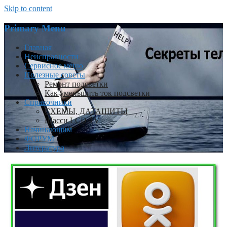
Skip to content
Primary Menu
Главная
Неисправности
Сервисное меню
Полезные советы
Ремонт подсветки
Как уменьшить ток подсветки
Справочники
СХЕМЫ, ДАТАШИТЫ
Шасси LCD TV
Начинающим
ФОРУМ
Литература