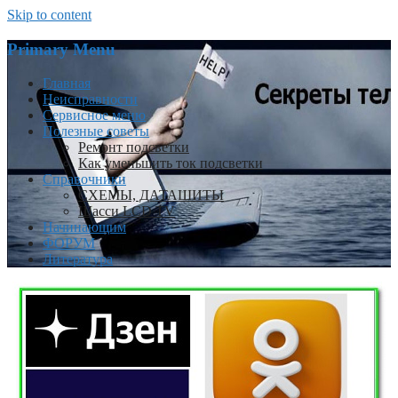
Skip to content
Primary Menu
Главная
Неисправности
Сервисное меню
Полезные советы
Ремонт подсветки
Как уменьшить ток подсветки
Справочники
СХЕМЫ, ДАТАШИТЫ
Шасси LCD TV
Начинающим
ФОРУМ
Литература