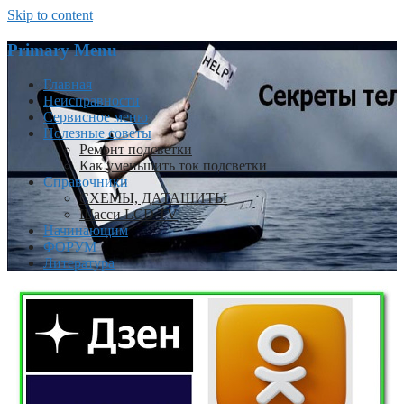
Skip to content
Primary Menu
Главная
Неисправности
Сервисное меню
Полезные советы
Ремонт подсветки
Как уменьшить ток подсветки
Справочники
СХЕМЫ, ДАТАШИТЫ
Шасси LCD TV
Начинающим
ФОРУМ
Литература