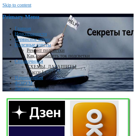
Skip to content
Primary Menu
Главная
Неисправности
Сервисное меню
Полезные советы
Ремонт подсветки
Как уменьшить ток подсветки
Справочники
СХЕМЫ, ДАТАШИТЫ
Шасси LCD TV
Начинающим
ФОРУМ
Литература