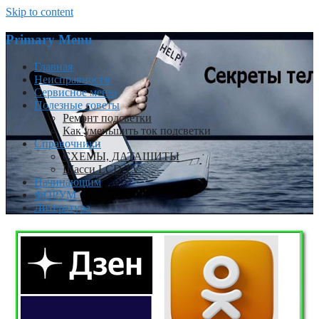
Skip to content
Primary Menu
Главная
Неисправности
Сервисное меню
Полезные советы
Ремонт подсветки
Как уменьшить ток подсветки
Справочники
СХЕМЫ, ДАТАШИТЫ
Шасси LCD TV
Начинающим
ФОРУМ
Литература