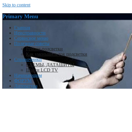
Skip to content
Primary Menu
Главная
Неисправности
Сервисное меню
Полезные советы
Ремонт подсветки
Как уменьшить ток подсветки
Справочники
СХЕМЫ, ДАТАШИТЫ
Шасси LCD TV
Начинающим
ФОРУМ
Литература