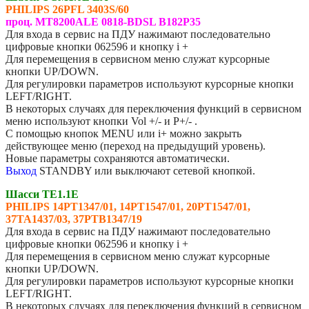
PHILIPS 26PFL 3403S/60
проц. MT8200ALE 0818-BDSL B182P35
Для входа в сервис на ПДУ нажимают последовательно
цифровые кнопки 062596 и кнопку i +
Для перемещения в сервисном меню служат курсорные
кнопки UP/DOWN.
Для регулировки параметров используют курсорные кнопки
LEFT/RIGHT.
В некоторых случаях для переключения функций в сервисном
меню используют кнопки Vol +/- и P+/- .
С помощью кнопок MENU или i+ можно закрыть
действующее меню (переход на предыдущий уровень).
Новые параметры сохраняются автоматически.
Выход
STANDBY или выключают сетевой кнопкой.
Шасси TE1.1E
PHILIPS
14PT1347/01, 14PT1547/01, 20PT1547/01,
37TA1437/03, 37PTB1347/19
Для входа в сервис на ПДУ нажимают последовательно
цифровые кнопки 062596 и кнопку i +
Для перемещения в сервисном меню служат курсорные
кнопки UP/DOWN.
Для регулировки параметров используют курсорные кнопки
LEFT/RIGHT.
В некоторых случаях для переключения функций в сервисном