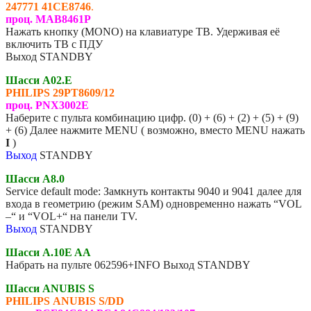
247771 41CE8746
.
проц. MAB8461P
Нажать кнопку (MONO) на клавиатуре ТВ. Удерживая её
включить ТВ с ПДУ
Выход STANDBY
Шасси A02.E
PHILIPS 29PT8609/12
проц. PNX3002E
Наберите с пульта комбинацию цифр. (0) + (6) + (2) + (5) + (9)
+ (6) Далее нажмите MENU ( возможно, вместо MENU нажать
I
)
Выход
STANDBY
Шасси A8.0
Service default mode: Замкнуть контакты 9040 и 9041 далее для
входа в геометрию (режим SAM) одновременно нажать “VOL
–“ и “VOL+“ на панели TV.
Выход
STANDBY
Шасси A.10E AA
Набрать на пульте 062596+INFO Выход STANDBY
Шасси ANUBIS S
PHILIPS
ANUBIS S/DD