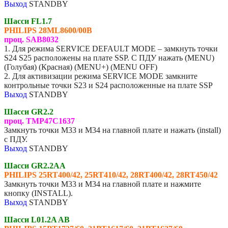
Выход
STANDBY
Шасси FL1.7
PHILIPS 28ML8600/00B
проц. SAB8032
1. Для режима SERVICE DEFAULT MODE – замкнуть точки
S24 S25 расположены на плате SSP. С ПДУ нажать (MENU)
(Голубая) (Красная) (MENU+) (MENU OFF)
2. Для активизации режима SERVICE MODE замкните
контрольные точки S23 и S24 расположенные на плате SSP
Выход
STANDBY
Шасси GR2.2
проц. TMP47C1637
Замкнуть точки M33 и M34 на главной плате и нажать (install)
с ПДУ.
Выход
STANDBY
Шасси GR2.2AA
PHILIPS
25RT400/42, 25RT410/42, 28RT400/42, 28RT450/42
Замкнуть точки M33 и M34 на главной плате и нажмите
кнопку (INSTALL).
Выход
STANDBY
Шасси L01.2A AB