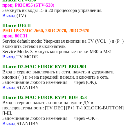
проц. P83C055 (STV-530)
Замкнуть выводы 15 и 20 процессора управления.
Выход
(TV)
Шасси D16-II
PHILIPS
2
5DC2660, 28DC2070, 28DC2670
проц. 80С31
Service default mode: Удерживая кнопки на TV (VOL+) и (P+)
включить сетевой выключатель.
Service Mode: Замкнуть контрольные точки M30 и M31
Выход
TV MODE
Шасси D2-MAC EUROCRYPT
BBD-901
Вход в сервис: выключить из сети, нажать и удерживать
кнопки (+) и (-) на передней панели, включить в сеть.
Запоминание любого изменения — через (OK).
Выход
STANDBY
Шасси D2-MAC EUROCRYPT
BDE-353
Вход в сервис: нажать кнопки на пульте ДУ в
последовательности: [TV DEC] [P+] [P-] [CLOCK-BUTTON]
[I-II].
Запоминание любого изменения — через «OK».
Выход
STANDBY