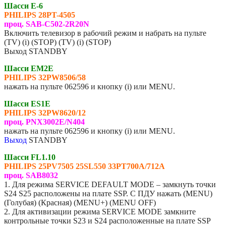
Шасси E-6
PHILIPS
28PT-4505
проц. SAB-C502-2R20N
Включить телевизор в рабочий режим и набрать на пульте
(TV) (i) (STOP) (TV) (i) (STOP)
Выход STANDBY
Шасси EM2E
PHILIPS
32PW8506/58
нажать на пульте 062596 и кнопку (i) или MENU.
Шасси ES1E
PHILIPS 32PW8620/12
проц. PNX3002E/N404
нажать на пульте 062596 и кнопку (i) или MENU.
Выход
STANDBY
Шасси FL1.10
PHILIPS 25PV7505 25SL550 33PT700A/712A
проц. SAB8032
1. Для режима SERVICE DEFAULT MODE – замкнуть точки
S24 S25 расположены на плате SSP. С ПДУ нажать (MENU)
(Голубая) (Красная) (MENU+) (MENU OFF)
2. Для активизации режима SERVICE MODE замкните
контрольные точки S23 и S24 расположенные на плате SSP