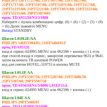
PHILIPS 15PT1727/60, 21PT1617/60, 21PT1627/60,
21PT1717/60, 21PT5107/60, 21PT5107S/60, 21PT5117/60,
21PT5121S/60, 21PT5221/60, 21PT5307S/60, 21PT5321/60,
21PT5321S/60, 29PT5307/60S
проц. TDA9552H/N3/3/1888
Наберите с пульта комбинацию цифр. (0) + (6) + (2) + (5) + (9)
+ (6) Далее нажмите MENU
Выход
STANDBY
Шасси L01H.2E/AA
PHILIPS
14HT3304/01, 21HT5404/01Z
проц.TDA9552E
вход в сервис-024995 MENU или 062596 + кнопка ( i ), есть
еще способ входа в сервис, закоротив перемычки 9631 и 9641.
затем включить ТВ кнопкой POWER
код для снятия HOTEL-319753 и кнопка MUTE
Шасси L01.1E AA
PHILIPS 21PT5507/58, 21PT5207/60, 21PT5606/58,
25PT5207/60, 29PT5507/58
проц. TDA9565H/N1/5/0806 L01EF23.6
вход в сервис-024995 MENU или 062596 + кнопка ( i )
Шасси L04E AA
PHILIPS 29PT5460/01
проц. TDA12020H1/N1D90