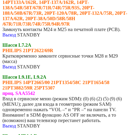
14PT133A/162R, 14PT-137A/162R, 14PT-
138A/54R/58T/67R/71R/74R/75R/93S, 20PT-
188A/50B/67R/73R, 20PT-120A/78R, 20PT-132A/75R, 20PT-
137A/62R, 20PT-38A/50D/58R/58H
/67R/71R/73R/74R/75R/94R/97R
Замкнуть контакты M24 и M25 на печатной плате (PCB).
Выход
STANDBY
Шасси L7.2A
PHILIPS
21PT2622/69R
Кратковременно замкните сервисные точки M28 и M29
(масса)
Выход
STANDBY
Шасси L9.1Е, L9.2A
PHILIPS
14РТ2665/00 21PT1354/58C 21PT1654/58
21PT3882/59R 25PT5307
проц. SAA5542
Вход в сервисное меню (режим SDM): (0) (6) (2) (5) (9) (6)
(MENU); далее для входа в геометрию (режим SAM)
одновременно нажать “VOL –“ и “PR –“ на панели TV.
Внимание! в SDM функцию AS OFF не включать, а то
(возможно) ваш телевизор перестанет работать.
Выход
STANDBY