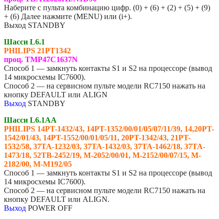
Наберите с пульта комбинацию цифр. (0) + (6) + (2) + (5) + (9)
+ (6) Далее нажмите (MENU) или (i+).
Выход STANDBY
Шасси L6.1
PHILIPS
21PT1342
проц. TMP47C1637N
Способ 1 — замкнуть контакты S1 и S2 на процессоре (вывод
14 микросхемы IC7600).
Способ 2 — на сервисном пульте модели RC7150 нажать на
кнопку DEFAULT или ALIGN
Выход
STANDBY
Шасси L6.1AA
PHILIPS
14PT-1432/43, 14PT-1352/00/01/05/07/11/39, 14,20PT-
1542/01/43, 14PT-1552/00/01/05/11, 20PT-1342/43, 21PT-
1532/58, 37TA-1232/03, 37TA-1432/03, 37TA-1462/18, 37TA-
1473/18, 52TB-2452/19, M-2052/00/01, M-2152/00/07/15, M-
2182/00, M-M192/05
Способ 1 — замкнуть контакты S1 и S2 на процессоре (вывод
14 микросхемы IC7600).
Способ 2 — на сервисном пульте модели RC7150 нажать на
кнопку DEFAULT или ALIGN.
Выход
POWER OFF