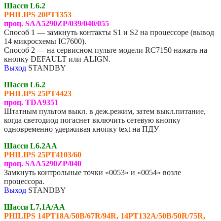
Шасси L6.2
PHILIPS
20PT1353
проц. SAA5290ZP/039/040/055
Способ 1 — замкнуть контакты S1 и S2 на процессоре (вывод
14 микросхемы IC7600).
Способ 2 — на сервисном пульте модели RC7150 нажать на
кнопку DEFAULT или ALIGN.
Выход
STANDBY
Шасси L6.2
PHILIPS
25PT4423
проц. TDA9351
Штатным пультом выкл. в деж.режим, затем выкл.питание,
когда светодиод погаснет включить сетевую кнопку
одновременно удерживая кнопку text на ПДУ
Шасси L6.2AA
PHILIPS
25PT4103/60
проц. SAA5290ZP/040
Замкнуть контрольные точки «0053» и «0054» возле
процессора.
Выход
STANDBY
Шасси L7,1A/AA
PHILIPS
14PT18A/50B/67R/94R, 14PT132A/50B/50R/75R,