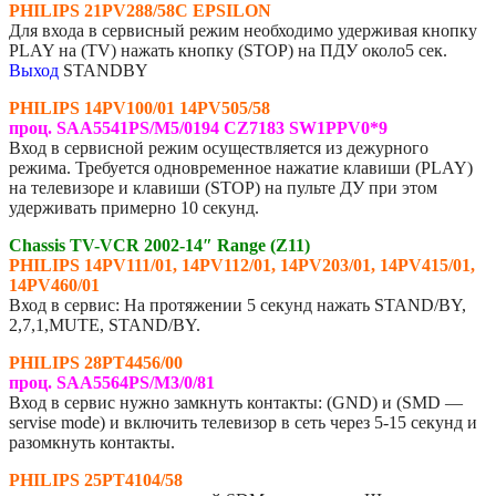
PHILIPS 21PV288/58С EPSILON
Для входа в сервисный режим необходимо удерживая кнопку
PLAY на (TV) нажать кнопку (STOP) на ПДУ около5 сек.
Выход
STANDBY
PHILIPS 14PV100/01 14PV505/58
проц. SAA5541PS/M5/0194 CZ7183 SW1PPV0*9
Вход в сервисной режим осуществляется из дежурного
режима. Требуется одновременное нажатие клавиши (PLAY)
на телевизоре и клавиши (STOP) на пульте ДУ при этом
удерживать примерно 10 секунд.
Chassis TV-VCR 2002-14″ Range (Z11)
PHILIPS 14PV111/01, 14PV112/01, 14PV203/01, 14PV415/01,
14PV460/01
Вход в сервис: На протяжении 5 секунд нажать STAND/BY,
2,7,1,MUTE, STAND/BY.
PHILIPS 28PT4456/00
проц. SAA5564PS/M3/0/81
Вход в сервис нужно замкнуть контакты: (GND) и (SMD —
servise mode) и включить телевизор в сеть через 5-15 секунд и
разомкнуть контакты.
PHILIPS 25PT4104/58