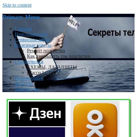
Skip to content
Primary Menu
Главная
Неисправности
Сервисное меню
Полезные советы
Ремонт подсветки
Как уменьшить ток подсветки
Справочники
СХЕМЫ, ДАТАШИТЫ
Шасси LCD TV
Начинающим
ФОРУМ
Литература