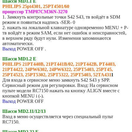
Шасси MD1.1 E
PHILIPS
25pt4301, 25PT4501/60
процессор TMP87CM36N-3270
1. Замкнуть контрольные точки S42 S43, тв войдёт в SDM
режим и появиться надпись -SER- 0
2. нажать на локальной клавиатуре одновременно MENU + P-
тв войдёт в режим SAM, если нет ошибок и неисправностей,
в верхнем ряду будут нули. Изменения запоминаются
автоматически.
Выход
POWER OFF .
Шасси MD1.2 E
PHILIPS
21PT440B, 21PT441B/02, 21PT442B, PT4403,
21PT4422, 24PW6302, 24PW6322, 25PT5403, 25PT45,
25PT4523, 25PT5302, 25PT5322, 25PT5403, 52TA431
1
Для входа в сервисное меню замкнуть S42 S43 у SPP.
Сервисный режим для регулировки. Вход: На сервисном
пульте модели RC7150 нажать на кнопку ALIGN вместе с
кнопкой MENU i (-).
Выход
POWER OFF
Шасси MD2.11/12/13
Вход в меню осуществляется через специальный пульт
RC7150.
Шасси MD2.22 E