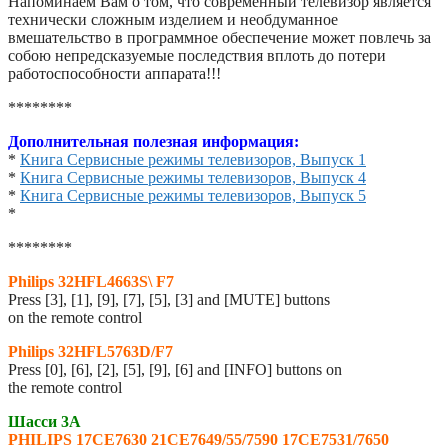
Напоминаем Вам о том, что современный телевизор является
технически сложным изделием и необдуманное
вмешательство в программное обеспечение может повлечь за
собою непредсказуемые последствия вплоть до потери
работоспособности аппарата!!!
********
Дополнительная полезная информация:
*
Книга Сервисные режимы телевизоров, Выпуск 1
*
Книга Сервисные режимы телевизоров, Выпуск 4
*
Книга Сервисные режимы телевизоров, Выпуск 5
*
********
Philips 32HFL4663S\ F7
Press [3], [1], [9], [7], [5], [3] and [MUTE] buttons
on the remote control
Philips 32HFL5763D/F7
Press [0], [6], [2], [5], [9], [6] and [INFO] buttons on
the remote control
Шасси 3А
PHILIPS
17CE7630 21CE7649/55/7590 17CE7531/7650