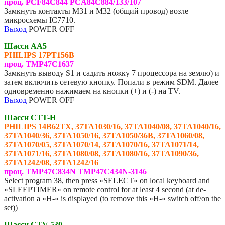
проц. PCF84C844 PCA84C884/133/107
Замкнуть контакты M31 и M32 (общий провод) возле
микросхемы IC7710.
Выход
POWER OFF
Шасси AA5
PHILIPS
17PT156B
проц. TMP47C1637
Замкнуть выводу S1 и садить ножку 7 процессора на землю) и
затем включить сетевую кнопку. Попали в режим SDM. Далее
одновременно нажимаем на кнопки (+) и (-) на TV.
Выход
POWER OFF
Шасси CTT-H
PHILIPS 14B62TX, 37TA1030/16, 37TA1040/08, 37TA1040/16,
37TA1040/36, 37TA1050/16, 37TA1050/36B, 37TA1060/08,
37TA1070/05, 37TA1070/14, 37TA1070/16, 37TA1071/14,
37TA1071/16, 37TA1080/08, 37TA1080/16, 37TA1090/36,
37TA1242/08, 37TA1242/16
проц. TMP47C834N TMP47C434N-3146
Select program 38, then press «SELECT» on local keyboard and
«SLEEPTIMER» on remote control for at least 4 second (at de-
activation a «H-» is displayed (to remove this «H-» switch off/on the
set))
Шасси CTV-530