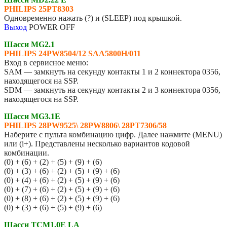
PHILIPS
25PT8303
Одновременно нажать (?) и (SLEEP) под крышкой.
Выход
POWER OFF
Шасси MG2.1
PHILIPS 24PW8504/12 SAA5800H/011
Вход в сервисное меню:
SAM — замкнуть на секунду контакты 1 и 2 коннектора 0356,
находящегося на SSP.
SDM — замкнуть на секунду контакты 2 и 3 коннектора 0356,
находящегося на SSP.
Шасси MG3.1E
PHILIPS
28PW9525\ 28PW8806\ 28PT7306/58
Наберите с пульта комбинацию цифр. Далее нажмите (MENU)
или (i+). Представлены несколько вариантов кодовой
комбинации.
(0) + (6) + (2) + (5) + (9) + (6)
(0) + (3) + (6) + (2) + (5) + (9) + (6)
(0) + (4) + (6) + (2) + (5) + (9) + (6)
(0) + (7) + (6) + (2) + (5) + (9) + (6)
(0) + (8) + (6) + (2) + (5) + (9) + (6)
(0) + (3) + (6) + (5) + (9) + (6)
Шасси TCM1.0E LA