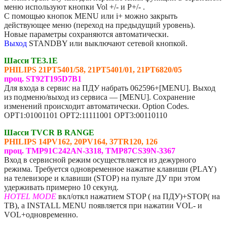
меню используют кнопки Vol +/- и P+/- .
С помощью кнопок MENU или i+ можно закрыть
действующее меню (переход на предыдущий уровень).
Новые параметры сохраняются автоматически.
Выход
STANDBY или выключают сетевой кнопкой.
Шасси TE3.1E
PHILIPS 21PT5401/58, 21PT5401/01, 21PT6820/05
проц. ST92T195D7B1
Для входа в сервис на ПДУ набрать 062596+[MENU]. Выход
из подменю/выход из сервиса — [MENU]. Сохранение
изменений происходит автоматически. Option Codes.
OPT1:01001101 OPT2:11111001 OPT3:00110110
Шасси TVCR B RANGE
PHILIPS 14PV162, 20PV164, 37TR120, 126
проц. TMP91C242AN-3318, TMP87CS39N-3367
Вход в сервисной режим осуществляется из дежурного
режима. Требуется одновременное нажатие клавиши (PLAY)
на телевизоре и клавиши (STOP) на пульте ДУ при этом
удерживать примерно 10 секунд.
HOTEL MODE
вкл/откл нажатием STOP ( на ПДУ)+STOP( на
ТВ), a INSTALL MENU появляется при нажатии VOL- и
VOL+одновременно.