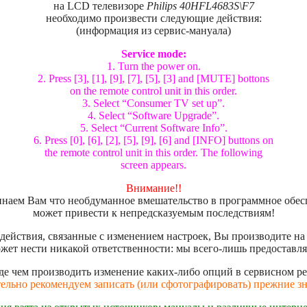
на LCD телевизоре
Philips 40HFL4683S\F7
необходимо произвести следующие действия:
(информация из сервис-мануала)
Service mode:
1. Turn the power on.
2. Press [3], [1], [9], [7], [5], [3] and [MUTE] bottons
on the remote control unit in this order.
3. Select “Consumer TV set up”.
4. Select “Software Upgrade”.
5. Select “Current Software Info”.
6. Press [0], [6], [2], [5], [9], [6] and [INFO] buttons on
the remote control unit in this order. The following
screen appears.
Внимание!!
наем Вам что необдуманное вмешательство в программное обес
может привести к непредсказуемым последствиям!
действия, связанные с изменением настроек, Вы производите на 
ожет нести никакой ответственности: мы всего-лишь предостав
е чем производить изменение каких-либо опций в сервисном р
тельно рекомендуем записать (или сфотографировать) прежние зн