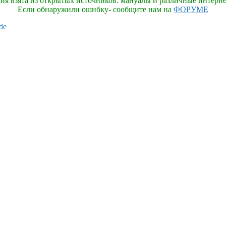
я взята из открытых источников: мануалы и различные интерне
Если обнаружили ошибку- сообщите нам на
ФОРУМЕ
de