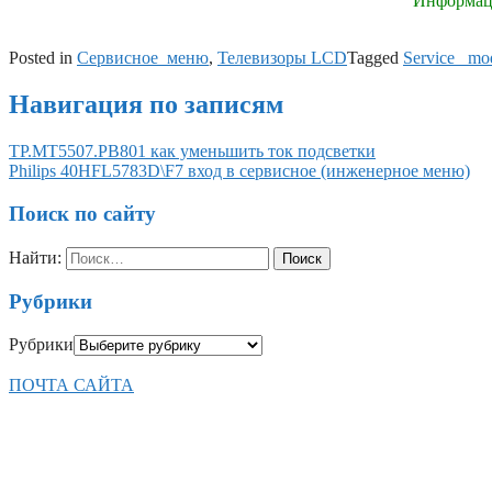
Информаци
Posted in
Сервисное_меню
,
Телевизоры LCD
Tagged
Service _mo
Навигация по записям
TP.MT5507.PB801 как уменьшить ток подсветки
Philips 40HFL5783D\F7 вход в сервисное (инженерное меню)
Поиск по сайту
Найти:
Рубрики
Рубрики
ПОЧТА САЙТА