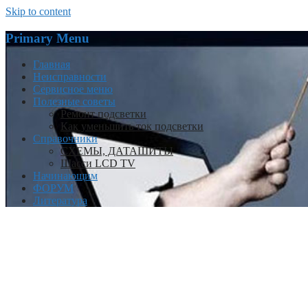
Skip to content
Primary Menu
Главная
Неисправности
Сервисное меню
Полезные советы
Ремонт подсветки
Как уменьшить ток подсветки
Справочники
СХЕМЫ, ДАТАШИТЫ
Шасси LCD TV
Начинающим
ФОРУМ
Литература