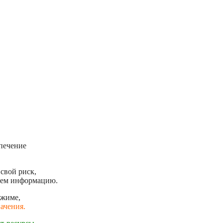
печение
свой риск,
ляем информацию.
ежиме,
ачения.