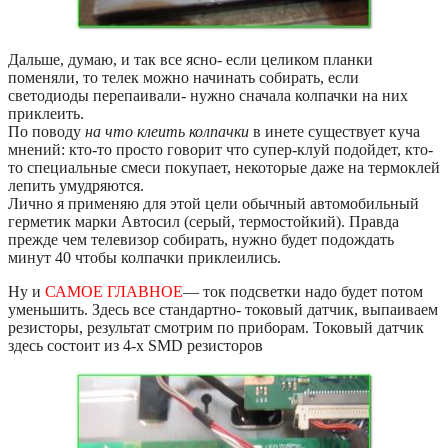
Дальше, думаю, и так все ясно- если целиком планки
поменяли, то телек можно начинать собирать, если
светодиоды перепаивали- нужно сначала колпачки на них
приклеить.
По поводу
на что клеить колпачки
в инете существует куча
мнений: кто-то просто говорит что супер-клуй подойдет, кто-
то специальные смеси покупает, некоторые даже на термоклей
лепить умудряются.
Лично я применяю для этой цели обычный автомобильный
герметик марки Автосил (серый, термостойкий). Правда
прежде чем телевизор собирать, нужно будет подождать
минут 40 чтобы колпачки приклеились.
Ну и
САМОЕ ГЛАВНОЕ
— ток подсветки надо будет потом
уменьшить. Здесь все стандартно- токовый датчик, выпаиваем
резисторы, результат смотрим по приборам. Токовый датчик
здесь состоит из 4-х SMD резисторов