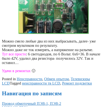
Можно смело любые два из них выбрасывать, далее- уже
смотрим мультиком по результату.
Можно даже не ток измерять, а напряжение на разъеме.
Тут все просто
: 6 светодиодов, по 6 Вольт. 6х6=36. В начале
было 42V, удалил два резистора- получилось 32V. Так и
оставил…
Удачи в ремонтах
🙂
Posted in
Неисправности
,
Обмен опытом
,
Телевизоры
LCD
Tagged
неисправности тв LCD
,
Ремонт подсветки
Навигация по записям
Провод обмоточный ПЭВ-1, ПЭВ-2