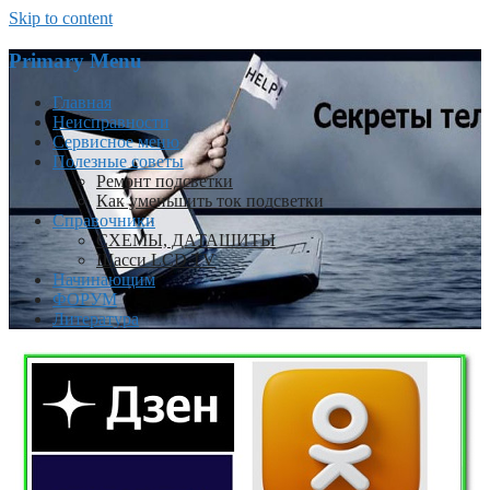
Skip to content
Primary Menu
Главная
Неисправности
Сервисное меню
Полезные советы
Ремонт подсветки
Как уменьшить ток подсветки
Справочники
СХЕМЫ, ДАТАШИТЫ
Шасси LCD TV
Начинающим
ФОРУМ
Литература