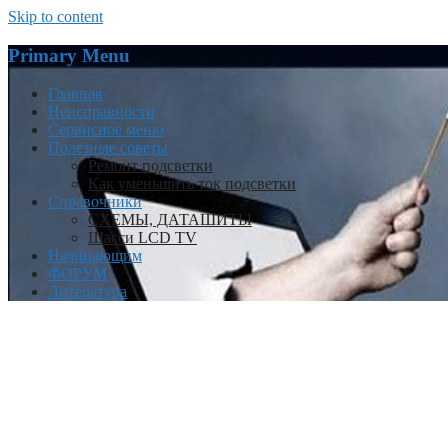
Skip to content
Primary Menu
Главная
Неисправности
Сервисное меню
Полезные советы
Ремонт подсветки
Как уменьшить ток подсветки
Справочники
СХЕМЫ, ДАТАШИТЫ
Шасси LCD TV
Начинающим
ФОРУМ
Литература