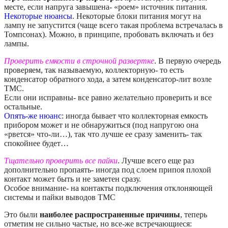
месте, если напруга завышена- «роем» источник питания.
Некоторые нюансы
. Некоторые блоки питания могут на
лампу не запустится (чаще всего такая проблема встречалась в
Томпсонах). Можно, в принципе, пробовать включать и без
лампы.
Проверить емкости в строчной развертке
. В первую очередь
проверяем, так называемую, коллекторную- то есть
конденсатор обратного хода, а затем конденсатор-лит возле
ТМС.
Если они исправны- все равно желательно проверить и все
остальные.
Опять-же нюанс
: иногда бывает что коллекторная емкость
прибором может и не обнаружиться (под напругою она
«рвется» что-ли…), так что лучше ее сразу заменить- так
спокойнее будет…
Тщательно проверить все пайки
. Лучше всего еще раз
дополнительно пропаять- иногда под слоем припоя плохой
контакт может быть и не заметен сразу.
Особое внимание- на контакты подключения отклоняющей
системы и пайки выводов ТМС
Это были
наиболее распространенные причины
, теперь
отметим не сильно частые, но все-же встречающиеся: