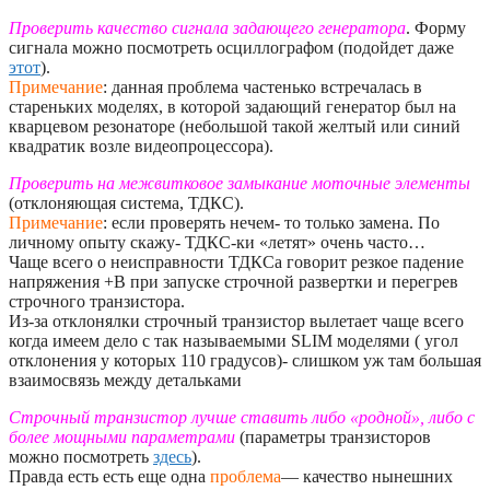
Проверить качество сигнала задающего генератора
. Форму
сигнала можно посмотреть осциллографом (подойдет даже
этот
).
Примечание
: данная проблема частенько встречалась в
стареньких моделях, в которой задающий генератор был на
кварцевом резонаторе (небольшой такой желтый или синий
квадратик возле видеопроцессора).
Проверить на межвитковое замыкание моточные элементы
(отклоняющая система, ТДКС).
Примечание
: если проверять нечем- то только замена. По
личному опыту скажу- ТДКС-ки «летят» очень часто…
Чаще всего о неисправности ТДКСа говорит резкое падение
напряжения +B при запуске строчной развертки и перегрев
строчного транзистора.
Из-за отклонялки строчный транзистор вылетает чаще всего
когда имеем дело с так называемыми SLIM моделями ( угол
отклонения у которых 110 градусов)- слишком уж там большая
взаимосвязь между детальками
Строчный транзистор лучше ставить либо «родной», либо с
более мощными параметрами
(параметры транзисторов
можно посмотреть
здесь
).
Правда есть есть еще одна
проблема
— качество нынешних