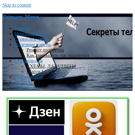
Skip to content
Primary Menu
Главная
Неисправности
Сервисное меню
Полезные советы
Ремонт подсветки
Как уменьшить ток подсветки
Справочники
СХЕМЫ, ДАТАШИТЫ
Шасси LCD TV
Начинающим
ФОРУМ
Литература