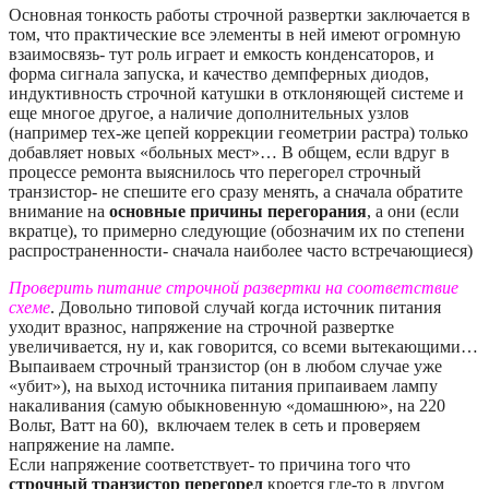
Основная тонкость работы строчной развертки заключается в
том, что практические все элементы в ней имеют огромную
взаимосвязь- тут роль играет и емкость конденсаторов, и
форма сигнала запуска, и качество демпферных диодов,
индуктивность строчной катушки в отклоняющей системе и
еще многое другое, а наличие дополнительных узлов
(например тех-же цепей коррекции геометрии растра) только
добавляет новых «больных мест»… В общем, если вдруг в
процессе ремонта выяснилось что перегорел строчный
транзистор- не спешите его сразу менять, а сначала обратите
внимание на
основные причины перегорания
, а они (если
вкратце), то примерно следующие (обозначим их по степени
распространенности- сначала наиболее часто встречающиеся)
Проверить питание строчной развертки на соответствие
схеме
. Довольно типовой случай когда источник питания
уходит вразнос, напряжение на строчной развертке
увеличивается, ну и, как говорится, со всеми вытекающими…
Выпаиваем строчный транзистор (он в любом случае уже
«убит»), на выход источника питания припаиваем лампу
накаливания (самую обыкновенную «домашнюю», на 220
Вольт, Ватт на 60), включаем телек в сеть и проверяем
напряжение на лампе.
Если напряжение соответствует- то причина того что
строчный транзистор перегорел
кроется где-то в другом