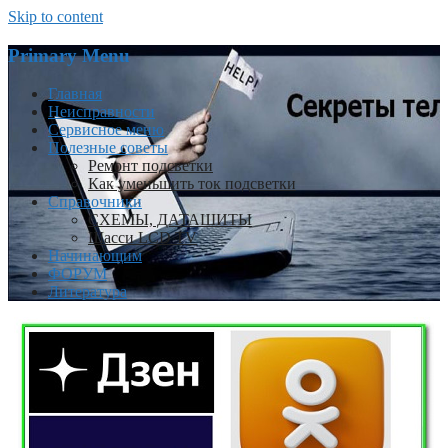
Skip to content
Primary Menu
Главная
Неисправности
Сервисное меню
Полезные советы
Ремонт подсветки
Как уменьшить ток подсветки
Справочники
СХЕМЫ, ДАТАШИТЫ
Шасси LCD TV
Начинающим
ФОРУМ
Литература