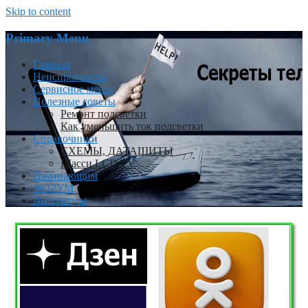
Skip to content
Primary Menu
Главная
Неисправности
Сервисное меню
Полезные советы
Ремонт подсветки
Как уменьшить ток подсветки
Справочники
СХЕМЫ, ДАТАШИТЫ
Шасси LCD TV
Начинающим
ФОРУМ
Литература