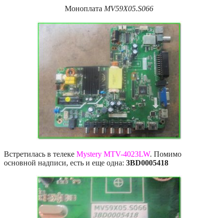
Моноплата
MV59X05.S066
Встретилась в телеке
Mystery MTV-4023LW
. Помимо
основной надписи, есть и еще одна:
3BD0005418