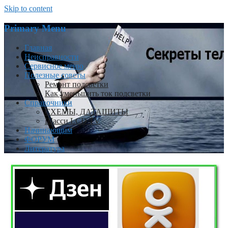
Skip to content
Primary Menu
Главная
Неисправности
Сервисное меню
Полезные советы
Ремонт подсветки
Как уменьшить ток подсветки
Справочники
СХЕМЫ, ДАТАШИТЫ
Шасси LCD TV
Начинающим
ФОРУМ
Литература