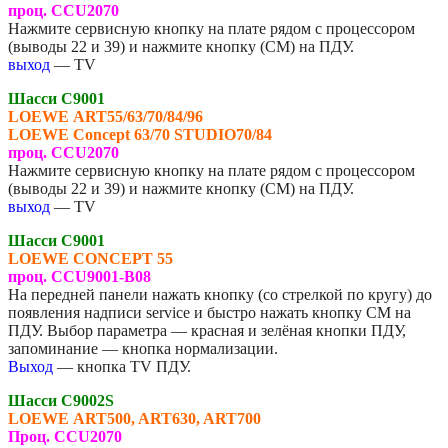
проц. CCU2070
Нажмите сервисную кнопку на плате рядом с процессором
(выводы 22 и 39) и нажмите кнопку (СМ) на ПДУ.
выход
— TV
Шасси C9001
LOEWE
ART55/63/70/84/96
LOEWE
Concept 63/70 STUDIO70/84
проц. CCU2070
Нажмите сервисную кнопку на плате рядом с процессором
(выводы 22 и 39) и нажмите кнопку (СМ) на ПДУ.
выход
— TV
Шасси C9001
LOEWE
CONCEPT 55
проц. CCU9001-B08
На передней панели нажать кнопку (со стрелкой по кругу) до
появления надписи service и быстро нажать кнопку CM на
ПДУ. Выбор параметра — красная и зелёная кнопки ПДУ,
запоминание — кнопка нормализации.
Выход
— кнопка TV ПДУ.
Шасси C9002S
LOEWE
ART500, ART630, ART700
Проц. CCU2070