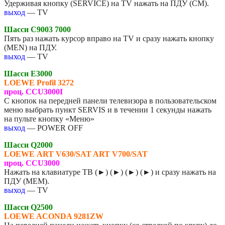
Удерживая кнопку (SERVICE) на TV нажать на ПДУ (СМ).
выход
— TV
Шасси C9003
7000
Пять раз нажать курсор вправо на TV и сразу нажать кнопку
(МЕN) на ПДУ.
выход
— TV
Шасси E3000
LOEWE
Profil 3272
проц. CCU3000I
С кнопок на передней панели телевизора в пользовательском
меню выбрать пункт SERVIS и в течении 1 секунды нажать
на пульте кнопку «Меню»
выход
— POWER OFF
Шасси Q2000
LOEWE
ART V630/SAT ART V700/SAT
проц. CCU3000
Нажать на клавиатуре ТВ (►) (►) (►) (►) и сразу нажать на
ПДУ (MEM).
выход
— TV
Шасси Q2500
LOEWE
ACONDA 9281ZW