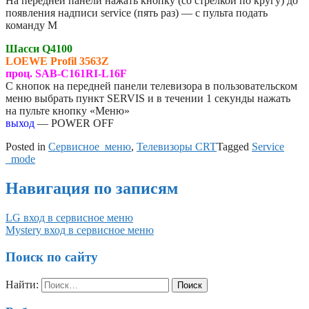
На передней панели нажать кнопку (со стрелкой по кругу) до
появления надписи service (пять раз) — с пульта подать
команду M
Шасси Q4100
LOEWE
Profil 3563Z
проц. SAB-C161RI-L16F
С кнопок на передней панели телевизора в пользовательском
меню выбрать пункт SERVIS и в течении 1 секунды нажать
на пульте кнопку «Меню»
выход
— POWER OFF
Posted in
Сервисное_меню
,
Телевизоры CRT
Tagged
Service
_mode
Навигация по записям
LG вход в сервисное меню
Mystery вход в сервисное меню
Поиск по сайту
Найти: