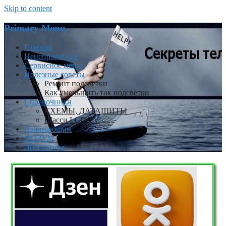
Skip to content
Primary Menu
Главная
Неисправности
Сервисное меню
Полезные советы
Ремонт подсветки
Как уменьшить ток подсветки
Справочники
СХЕМЫ, ДАТАШИТЫ
Шасси LCD TV
Начинающим
ФОРУМ
Литература