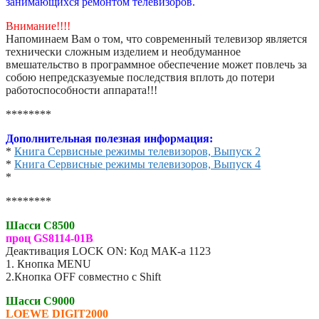
занимающихся ремонтом телевизоров.
Внимание!!!!
Напоминаем Вам о том, что современный телевизор является
технически сложным изделием и необдуманное
вмешательство в программное обеспечение может повлечь за
собою непредсказуемые последствия вплоть до потери
работоспособности аппарата!!!
********
Дополнительная полезная информация:
*
Книга Сервисные режимы телевизоров, Выпуск 2
*
Книга Сервисные режимы телевизоров, Выпуск 4
*
********
Шасси C8500
проц GS8114-01B
Деактивация LOCK ON: Код МАК-а 1123
1. Кнопка MENU
2.Кнопка OFF совместно с Shift
Шасси C9000
LOEWE
DIGIT2000