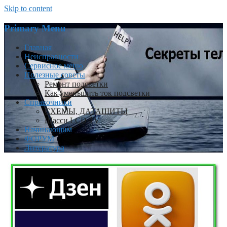
Skip to content
Primary Menu
Главная
Неисправности
Сервисное меню
Полезные советы
Ремонт подсветки
Как уменьшить ток подсветки
Справочники
СХЕМЫ, ДАТАШИТЫ
Шасси LCD TV
Начинающим
ФОРУМ
Литература