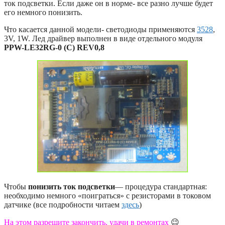
ток подсветки. Если даже он в норме- все разно лучше будет
его немного понизить.
Что касается данной модели- светодиоды применяются
3528
,
3V, 1W. Лед драйвер выполнен в виде отдельного модуля
PPW-LE32RG-0 (C) REV0,8
Чтобы
понизить ток подсветки
— процедура стандартная:
необходимо немного «поиграться» с резисторами в токовом
датчике (все подробности читаем
здесь
)
На этом разрешите закончить, удачи в ремонтах
😉