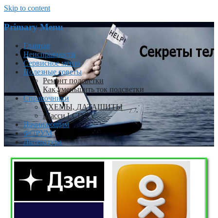
Skip to content
Primary Menu
Главная
Неисправности
Сервисное меню
Полезные советы
Ремонт подсветки
Как уменьшить ток подсветки
Справочники
СХЕМЫ, ДАТАШИТЫ
Шасси LCD TV
Начинающим
ФОРУМ
Литература