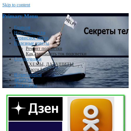
Skip to content
Primary Menu
Главная
Неисправности
Сервисное меню
Полезные советы
Ремонт подсветки
Как уменьшить ток подсветки
Справочники
СХЕМЫ, ДАТАШИТЫ
Шасси LCD TV
Начинающим
ФОРУМ
Литература